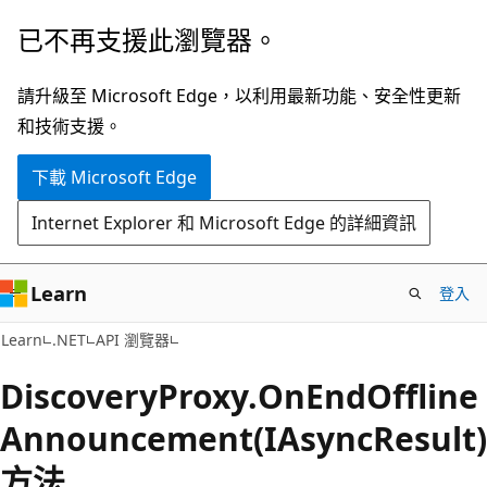
跳
跳
已不再支援此瀏覽器。
到
至
主
頁
請升級至 Microsoft Edge，以利用最新功能、安全性更新
要
面
和技術支援。
內
內
下載 Microsoft Edge
容
導
覽
Internet Explorer 和 Microsoft Edge 的詳細資訊
Learn
登入
C#
Learn
.NET
API 瀏覽器
Discovery
Proxy.
On
End
Offline
Announcement(IAsyncResult)
方法