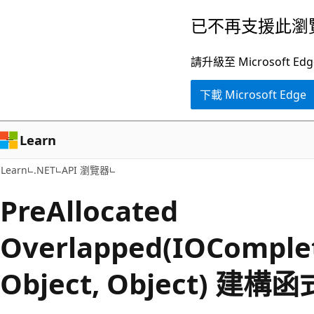
跳
跳
已不再支援此瀏
到
至
主
頁
請升級至 Microsof
要
面
下載 Microsoft Edge
內
內
容
導
覽
Learn
Learn
.NET
API 瀏覽器
Pre
Allocated
Overlapped(IOComplet
Object, Object) 建構函