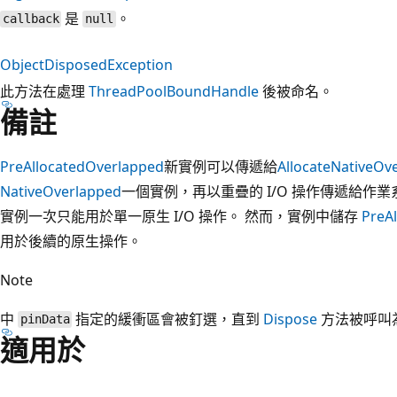
是
。
callback
null
ObjectDisposedException
此方法在處理
ThreadPoolBoundHandle
後被命名。
備註
PreAllocatedOverlapped
新實例可以傳遞給
AllocateNativeOv
NativeOverlapped
一個實例，再以重疊的 I/O 操作傳遞給作
實例一次只能用於單一原生 I/O 操作。 然而，實例中儲存
PreA
用於後續的原生操作。
Note
中
指定的緩衝區會被釘選，直到
Dispose
方法被呼叫
pinData
適用於
閱