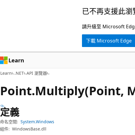
跳
跳
已不再支援此瀏
到
至
主
頁
請升級至 Microsof
要
面
下載 Microsoft Edge
內
內
容
導
覽
Learn
Learn
.NET
API 瀏覽器
Point.
Multiply(Point,
定義
命名空間:
System.Windows
組件:
WindowsBase.dll