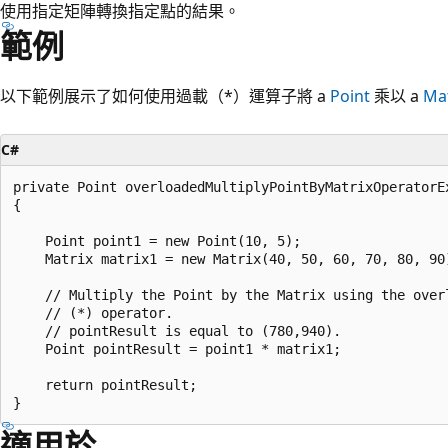
使用指定矩陣轉換指定點的結果。
範例
以下範例展示了如何使用過載（*）運算子將 a
Point
乘以 a
Mat
C#
private Point overloadedMultiplyPointByMatrixOperatorEx
{

    Point point1 = new Point(10, 5);

    Matrix matrix1 = new Matrix(40, 50, 60, 70, 80, 90)
    // Multiply the Point by the Matrix using the overl
    // (*) operator.

    // pointResult is equal to (780,940).

    Point pointResult = point1 * matrix1;

    return pointResult;

適用於