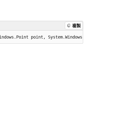
複製
indows.Point point, System.Windows.Media.Matrix matrix);