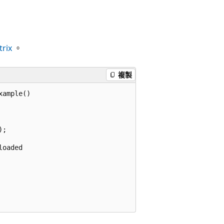
rix
。
複製
ample()

;

oaded
