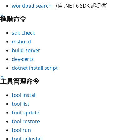
workload search
（自 .NET 6 SDK 起提供）
進階命令
sdk check
msbuild
build-server
dev-certs
dotnet install script
工具管理命令
tool install
tool list
tool update
tool restore
tool run
tool uninstall