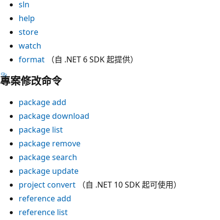
sln
help
store
watch
format
（自 .NET 6 SDK 起提供）
專案修改命令
package add
package download
package list
package remove
package search
package update
project convert
（自 .NET 10 SDK 起可使用）
reference add
reference list