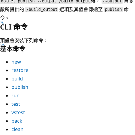
時，
自變
dotnet publish --output /build_output
--output
數所提供的
選項及其值會傳遞至
命
/build_output
publish
令。
CLI 命令
預設會安裝下列命令：
基本命令
new
restore
build
publish
run
test
vstest
pack
clean