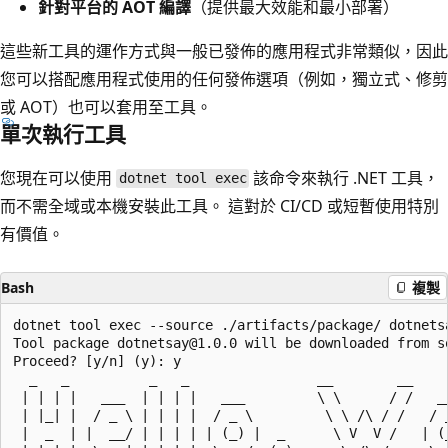
針對平台的 AOT 編譯
（提供最大效能和最小部署）
這些新工具的運作方式與一般已發佈的應用程式非常類似，因此
您可以搭配應用程式使用的任何發佈選項（例如，獨立式、修剪
或 AOT）也可以套用至工具。
單次執行工具
您現在可以使用
該命令來執行 .NET 工具，
dotnet tool exec
而不需全域或本機安裝此工具。 這對於 CI/CD 或短暫使用特別
有價值。
Bash
複製
dotnet tool exec --source ./artifacts/package/ dotnetsa
Tool package dotnetsay@1.0.0 will be downloaded from so
Proceed? [y/n] (y): y

  _   _          _   _                __        __     
 | | | |   ___  | | | |   ___         \ \      / /   __
 | |_| |  / _ \ | | | |  / _ \         \ \ /\ / /   / _
 |  _  | |  __/ | | | | | (_) |  _      \ V  V /   | (_