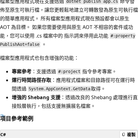
檔案型應用程式現在支援透過
命令發
dotnet publish app.cs
佈至原生可執行檔，讓您更輕鬆地建立可轉散發為原生可執行檔
的簡單應用程式。 所有檔案型應用程式現在預設都會以原生
AOT 為目標。 如果您需要使用與原生 AOT 不相容的套件或功
能，您可以使用 .cs 檔案中的 指示詞來停用此功能
#:property
。
PublishAot=false
檔案型應用程式也包含增強的功能：
專案參考
：支援透過
指令參考專案。
#:project
運行時間路徑存取
：應用程式檔案和目錄路徑可在運行時
間透過
取得。
System.AppContext.GetData
增強的 Shebang 支援
：透過改良的 Shebang 處理進行直
接殼層執行，包括支援無擴展名檔案。
項目參考範例
C#
複製