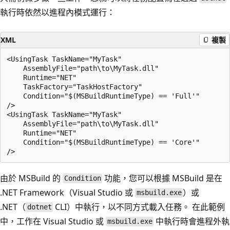
執行時依然以進程內模式運行：
XML
複製
<UsingTask TaskName="MyTask"

    AssemblyFile="path\to\MyTask.dll"

    Runtime="NET"

    TaskFactory="TaskHostFactory"

    Condition="$(MSBuildRuntimeType) == 'Full'"

/>

<UsingTask TaskName="MyTask"

    AssemblyFile="path\to\MyTask.dll"

    Runtime="NET"

    Condition="$(MSBuildRuntimeType) == 'Core'"

由於 MSBuild 的
功能，您可以根據 MSBuild 是在
Condition
.NET Framework（Visual Studio 或
）或
msbuild.exe
.NET（
CLI）中執行，以不同方式載入任務。 在此範例
dotnet
中，工作在 Visual Studio 或
中執行時會進程外執
msbuild.exe