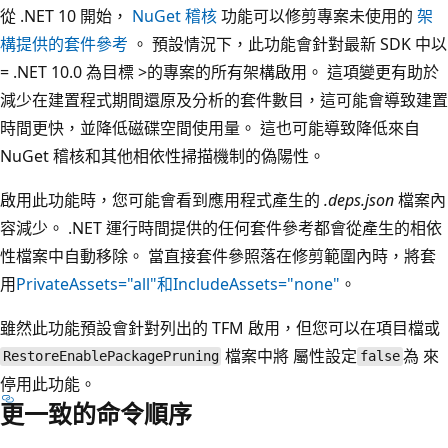
從 .NET 10 開始，
NuGet 稽核
功能可以修剪專案未使用的
架
構提供的套件參考
。 預設情況下，此功能會針對最新 SDK 中以
= .NET 10.0 為目標 >的專案的所有架構啟用。 這項變更有助於
減少在建置程式期間還原及分析的套件數目，這可能會導致建置
時間更快，並降低磁碟空間使用量。 這也可能導致降低來自
NuGet 稽核和其他相依性掃描機制的偽陽性。
啟用此功能時，您可能會看到應用程式產生的
.deps.json
檔案內
容減少。 .NET 運行時間提供的任何套件參考都會從產生的相依
性檔案中自動移除。 當直接套件參照落在修剪範圍內時，將套
用
PrivateAssets="all"
和
IncludeAssets="none"
。
雖然此功能預設會針對列出的 TFM 啟用，但您可以在項目檔或
檔案中將 屬性設定
為
來
RestoreEnablePackagePruning
false
停用此功能。
更一致的命令順序