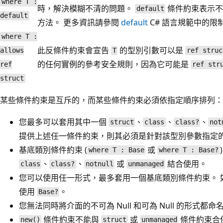
where T :
時，解決模糊不清的問題。
條件約束表示
default
default
方法。 更多資訊請參閱
default
C# 語言規範中的限
where T :
此反條件約束會宣告
的型別引數可以是
allows
T
ref struc
的任何實例的參考安全規則，因為它可能是
ref
ref str
struct
某些條件約束是互斥的，而某些條件約束必須依指定順序排列：
您最多可以套用其中一個
、
、
、
struct
class
class?
not
提供上述任一條件約束，則其必須是針對該型別參數指定
基底類別條件約束 (
或
where T : Base
where T : Base?
、
、
或
結合使用。
class
class?
notnull
unmanaged
您可以使用任一形式，最多套用一個基底類別條件約束。 如果
使用
。
Base?
您無法同時將介面的不可為 Null 和可為 Null 的形式都
條件約束不能與
或
條件約束合
new()
struct
unmanaged