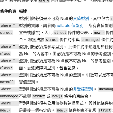
誤。 條件約束是使用
內容關鍵字所指定。 下表列出各
where
條件約束
描述
型別引數必須是不可為 Null 的
實值型別
，其中包含
r
型別的資訊，請參閱
nullable 值型別
。 所有實值型
where T :
宣告或隱含)，因此
條件約束表示
條
struct
struct
new()
合。 您無法將
條件約束與
條件約
struct
unmanaged
型別引數必須是參考型別。 此條件約束也適用於任何
where T :
為 Null 的內容中，
必須是不可為 Null 的參考型別
class
T
型別引數必須是可為 Null 或不可為 Null 的參考
where T :
面、委派或陣列型別，包含記錄。
class?
型別引數必須是不可為 Null 的型別。 引數可以是不可為 
where T :
實值型別。
notnull
型別引數必須是不可為 Null 的
非受控型別
。
where T :
unmanag
不能與
或
條件約束結合。
unmanaged
struct
new()
型別引數必須有公用無參數建構函式。 與其他條件
where T :
是最後一個指定的。
條件約束不能與
new()
new()
struct