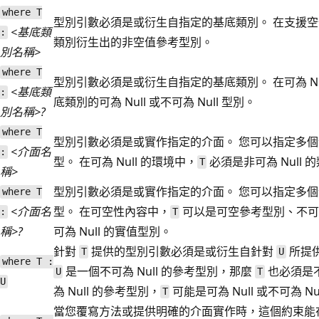
where T
型別引數必須是或衍生自指定的基底類別。 在支援
<基底類
:
類別衍生出的非空值參考型別。
別名稱>
where T
型別引數必須是或衍生自指定的基底類別。 在可為 Nu
<基底類
:
底類別的可為 Null 或不可為 Null 型別。
別名稱>?
where T
型別引數必須是或實作指定的介面。 您可以指定多個
<介面名
:
型。 在可為 Null 的環境中，
必須是非可為 Null
T
稱>
型別引數必須是或實作指定的介面。 您可以指定多個
where T
<介面名
型。 在可空性內容中，
可以是可空參考型別、不
:
T
稱>?
可為 Null 的實值型別。
針對
提供的型別引數必須是或衍生自針對
所提供
T
U
where T :
是一個不可為 Null 的參考型別，那麼
也必須是不
U
T
U
為 Null 的參考型別，
可能是可為 Null 或不可為 Nu
T
當您覆寫方法或提供明確的介面實作時，這個約束能