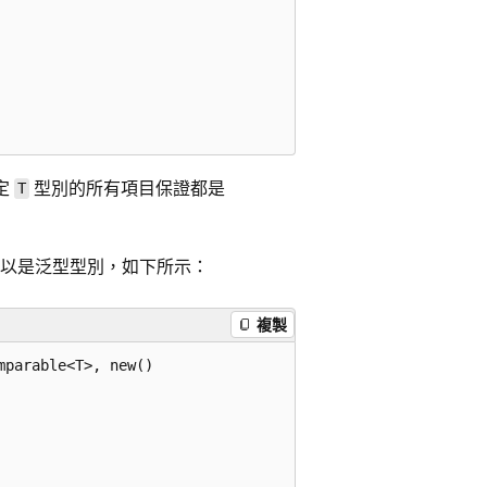
定
型別的所有項目保證都是
T
以是泛型型別，如下所示：
複製
parable<T>, new()
