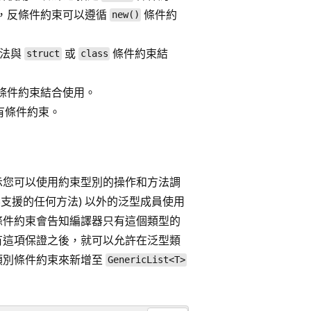
用，反條件約束可以遵循
條件約
new()
無法與
或
條件約束結
struct
class
條件約束結合使用。
有條件約束。
示您可以使用約束型別的操作和方法調
支援的任何方法) 以外的泛型成員使用
條件約束會告知編譯器只有這個類型的
有這項保證之後，就可以允許在泛型類
類別條件約束來新增至
GenericList<T>