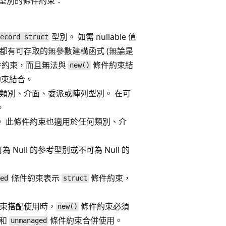
種型別的條件約束：
型別。 如需 nullable 值
ecord struct
別都有可存取的無參數建構函式 (無論是
件約束，而且無法與
條件約束結
new()
束結合。
類別、介面、委派或陣列型別。 在可
。
型別。 此條件約束也適用於任何類別、介
Null 的參考型別或不可為 Null 的
條件約束表示
條件約束，
ed
struct
約束搭配使用時，
條件約束必須
new()
和
條件約束合併使用。
unmanaged