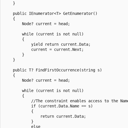
    }

    public IEnumerator<T> GetEnumerator()

    {

        Node? current = head;

        while (current is not null)

        {

            yield return current.Data;

            current = current.Next;

        }

    }

    public T? FindFirstOccurrence(string s)

    {

        Node? current = head;

        while (current is not null)

        {

            //The constraint enables access to the Name
            if (current.Data.Name == s)

            {

                return current.Data;

            }

            else
