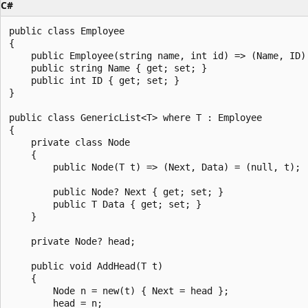
C#
public class Employee

{

    public Employee(string name, int id) => (Name, ID) 
    public string Name { get; set; }

    public int ID { get; set; }

}

public class GenericList<T> where T : Employee

{

    private class Node

    {

        public Node(T t) => (Next, Data) = (null, t);

        public Node? Next { get; set; }

        public T Data { get; set; }

    }

    private Node? head;

    public void AddHead(T t)

    {

        Node n = new(t) { Next = head };

        head = n;
