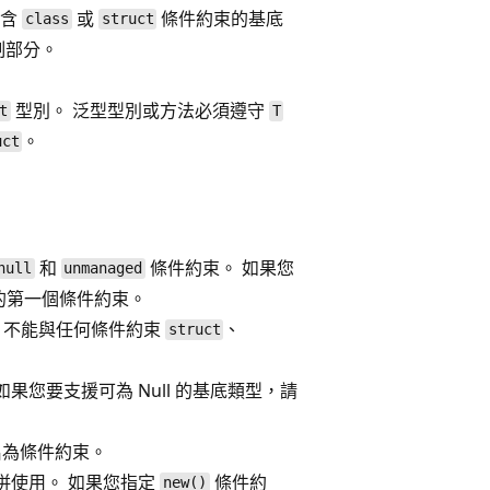
不含
或
條件約束的基底
class
struct
制部分。
型別。 泛型型別或方法必須遵守
t
T
。
uct
和
條件約束。 如果您
null
unmanaged
的第一個條件約束。
) 不能與任何條件約束
、
struct
您要支援可為 Null 的基底類型，請
命名為條件約束。
併使用。 如果您指定
條件約
new()