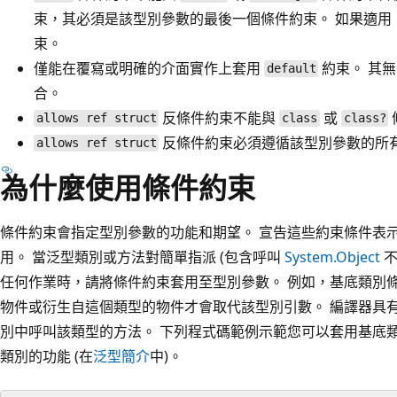
束，其必須是該型別參數的最後一個條件約束。 如果適
束。
僅能在覆寫或明確的介面實作上套用
約束。 其
default
合。
反條件約束不能與
或
allows ref struct
class
class?
反條件約束必須遵循該型別參數的所
allows ref struct
為什麼使用條件約束
條件約束會指定型別參數的功能和期望。 宣告這些約束條件表
用。 當泛型類別或方法對簡單指派 (包含呼叫
System.Object
不
任何作業時，請將條件約束套用至型別參數。 例如，基底類別
物件或衍生自這個類型的物件才會取代該型別引數。 編譯器具
別中呼叫該類型的方法。 下列程式碼範例示範您可以套用基底
類別的功能 (在
泛型簡介
中)。