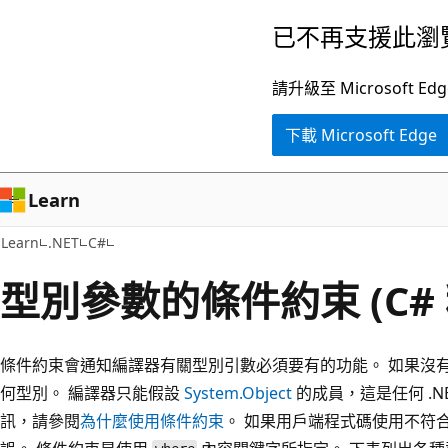
跳
已不再支援此瀏
到
主
請升級至 Microsof
要
下載 Microsoft Edge
內
容
Learn
Learn
.NET
C#
型別參數的條件約束 (C#
條件約束會通知編譯器有關型別引數必須要有的功能。 如果沒
何型別。 編譯器只能假設
System.Object
的成員，這是任何 .N
訊，請參閱
為什麼使用條件約束
。 如果用戶端程式碼使用不符