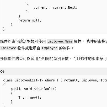
            {

                current = current.Next;

            }

        }

        return null;

    }

條件約束可讓泛型類別使用
屬性。 條件約束指
Employee.Name
物件或繼承自
的物件。
Employee
Employee
多個條件約束可以套用至相同的型別參數，而且條件約束本身可
C#
class EmployeeList<T> where T : notnull, Employee, ICom
{

    public void AddDefault()

    {

        T t = new();

    }
