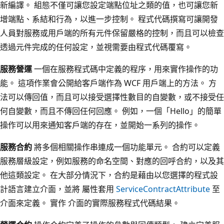
新編譯。 組態不僅可讓您設定端點位址之類的值，也可讓您新
增端點、系結和行為，以進一步控制。 程式代碼撰寫可讓開發
人員對服務或用戶端的所有元件保留嚴格的控制，而且可以檢查
透過元件完成的任何設定，並視需要由程式代碼覆寫。
服務營運
一個在服務程式碼中定義的程序，用來實作操作的功
能。 這項作業會公開給客戶端作為 WCF 用戶端上的方法。 方
法可以傳回值，而且可以接受選擇性數目的自變數，或不接受任
何自變數，而且不傳回任何回應。 例如，一個「Hello」的簡單
操作可以用來通知客戶端的存在，並開始一系列的操作。
服務合約
將多個相關操作串連成一個功能單元。 合約可以定義
服務層級設定，例如服務的命名空間、對應的回呼合約，以及其
他這類設定。 在大部分情況下，合約是藉由以您選擇的程式設
計語言建立介面，並將 屬性套用
ServiceContractAttribute
至
介面來定義。 實作 介面的實際服務程式代碼結果。