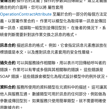
營運合約
操作合約定義了操作的參數與回傳類型。 建立定義服
務合約的介面時，您可以將 屬性套用
OperationContractAttribute
至屬於合約一部分的每個方法定
義，以簽署作業合約。 作業可以模型化為取得單一訊息並傳回
單一訊息，或擷取一組型別並傳回型別。 在後者的情況下，系
統會判斷需要針對該作業交換之訊息的格式。
訊息合約
描述訊息的格式。 例如，它會指定訊息元素應該放在
標頭還是本文，以及應對訊息元素套用的安全性層級。
過失合約
可以與服務操作相關聯，用以表示可回傳給呼叫者的
錯誤。 作業可以有零或多個與其相關聯的錯誤。 這些錯誤是
SOAP 錯誤，這些錯誤會模型化為程式設計模型中的例外狀況。
資料合約
服務所使用的資料類型在元資料中的描述。 這可讓其
他人與服務互通。 數據類型可用於訊息的任何部分，例如做為
參數或傳回型別。 如果服務只使用簡單類型，就不需要明確使
用數據合約。