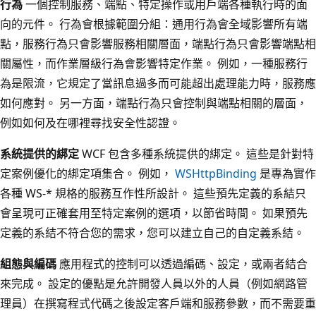
行為
一個控制服務、端點、特定操作或用戶端各種執行時的面
向的元件。 行為會根據範圍分組：通用行為會全域影響所有端
點，服務行為只會影響服務相關層面，端點行為只會影響端點相
關屬性，而作業層級行為會影響特定作業。 例如，一種服務行
為是限流，它規定了當訊息過多而可能超出處理能力時，服務應
如何應對。 另一方面，端點行為只會控制與端點相關的層面，
例如如何及在哪裡尋找安全性認證。
系統提供的綁定
WCF 包含多種系統提供的綁定。 這些是針對特
定案例優化的綁定項集合。 例如，
WSHttpBinding
是專為實作
各種 WS-* 規格的服務互作性所設計。 這些預先定義的系結只
會呈現可正確套用至特定案例的選項，以節省時間。 如果預先
定義的系結不符合您的需求，您可以建立自己的自定義系結。
組態與編碼
應用程式的控制可以透過編碼、設定，或兩者結合
來完成。 設定的優點是允許開發人員以外的人員（例如網路管
理員）在撰寫程式代碼之後設定客戶端和服務參數，而不需要重