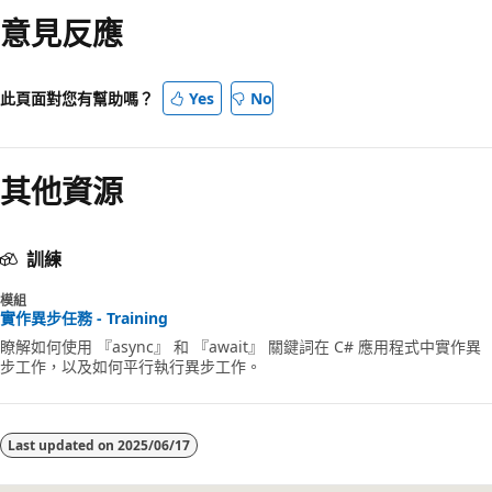
讀
意見反應
模
式
此頁面對您有幫助嗎？
Yes
No
已
停
用
其他資源
訓練
模組
實作異步任務 - Training
瞭解如何使用 『async』 和 『await』 關鍵詞在 C# 應用程式中實作異
步工作，以及如何平行執行異步工作。
Last updated on
2025/06/17