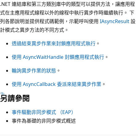
.NET 連結庫和第三方類別庫中的類型可以提供方法，讓應用程
式在主應用程式線程以外的線程中執行異步作時繼續執行。 下
列各節說明並提供程式碼範例，示範呼叫使用
IAsyncResult
設
計模式之異步方法的不同方式。
透過結束異步作業來封鎖應用程式執行
。
使用 AsyncWaitHandle 封鎖應用程式執行
。
輪詢異步作業的狀態
。
使用 AsyncCallback 委派來結束異步作業
。
另請參閱
事件驅動非同步模式 （EAP）
事件為基礎的非同步模式概述
閱