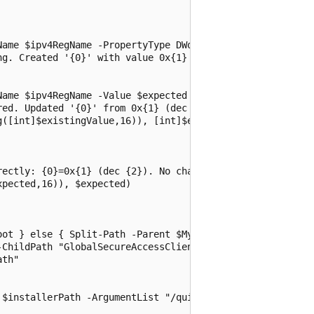
ame $ipv4RegName -PropertyType DWord -Value $expected -F
ng. Created '{0}' with value 0x{1} (dec {2})." -f $ipv4Re
ame $ipv4RegName -Value $expected

ed. Updated '{0}' from 0x{1} (dec {2}) to 0x{3} (dec {4}
g([int]$existingValue,16)), [int]$existingValue, ([Conver
ectly: {0}=0x{1} (dec {2}). No change." -f `

pected,16)), $expected)

ot } else { Split-Path -Parent $MyInvocation.MyCommand.P
ChildPath "GlobalSecureAccessClient.exe"

th"

$installerPath -ArgumentList "/quiet" -Wait -PassThru
