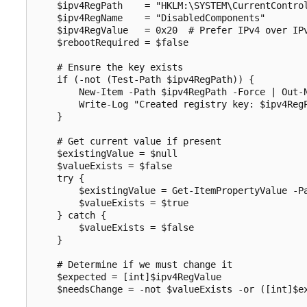
    $ipv4RegPath    = "HKLM:\SYSTEM\CurrentControl
    $ipv4RegName    = "DisabledComponents"

    $ipv4RegValue   = 0x20  # Prefer IPv4 over IPv
    $rebootRequired = $false

    # Ensure the key exists

    if (-not (Test-Path $ipv4RegPath)) {

        New-Item -Path $ipv4RegPath -Force | Out-N
        Write-Log "Created registry key: $ipv4RegP
    }

    # Get current value if present

    $existingValue = $null

    $valueExists = $false

    try {

        $existingValue = Get-ItemPropertyValue -Pa
        $valueExists = $true

    } catch {

        $valueExists = $false

    }

    # Determine if we must change it

    $expected = [int]$ipv4RegValue

    $needsChange = -not $valueExists -or ([int]$ex