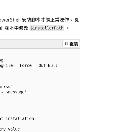
owerShell 安裝腳本才能正常運作。 如
ll 腳本中修改
。
$installerPath
複製
g"

gFile) -Force | Out-Null

m:ss"

- $message"

t installation."

ry value
