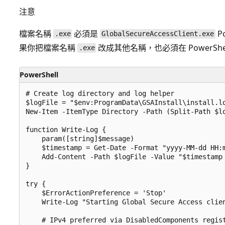
注意
檔案名稱
必須是
P
.exe
GlobalSecureAccessClient.exe
果你把檔案名稱
改成其他名稱，也必須在 PowerShe
.exe
PowerShell
# Create log directory and log helper

$logFile = "$env:ProgramData\GSAInstall\install.lo
New-Item -ItemType Directory -Path (Split-Path $lo
function Write-Log {

    param([string]$message)

    $timestamp = Get-Date -Format "yyyy-MM-dd HH:m
    Add-Content -Path $logFile -Value "$timestamp 
}

try {

    $ErrorActionPreference = 'Stop'

    Write-Log "Starting Global Secure Access clien
    # IPv4 preferred via DisabledComponents regist