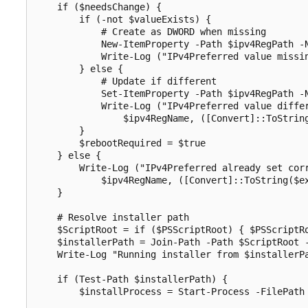
    if ($needsChange) {

        if (-not $valueExists) {

            # Create as DWORD when missing

            New-ItemProperty -Path $ipv4RegPath -N
            Write-Log ("IPv4Preferred value missi
        } else {

            # Update if different

            Set-ItemProperty -Path $ipv4RegPath -N
            Write-Log ("IPv4Preferred value differ
                $ipv4RegName, ([Convert]::ToStrin
        }

        $rebootRequired = $true

    } else {

        Write-Log ("IPv4Preferred already set corr
            $ipv4RegName, ([Convert]::ToString($ex
    }

    # Resolve installer path

    $ScriptRoot = if ($PSScriptRoot) { $PSScriptRo
    $installerPath = Join-Path -Path $ScriptRoot -
    Write-Log "Running installer from $installerPa
    if (Test-Path $installerPath) {

        $installProcess = Start-Process -FilePath 