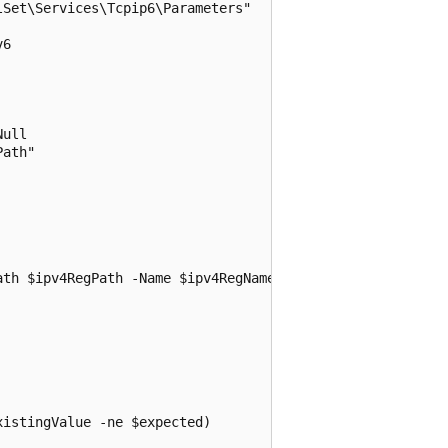
Set\Services\Tcpip6\Parameters"

6

ull

ath"

th $ipv4RegPath -Name $ipv4RegName -ErrorAction Stop

istingValue -ne $expected)
