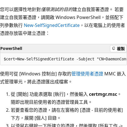
您可以選擇性地針對
僅限測試的目的
建立自我簽署憑證。 若要
建立自我簽署憑證，請開啟 Windows PowerShell，並搭配下
列參數執行
New-SelfSignedCertificate
，以在電腦上的使用者
憑證存放區中建立憑證：
PowerShell
複製
使用可從 [Windows 控制台] 存取的
管理使用者憑證
MMC 嵌入
式管理單元，將此憑證匯出成檔案。
從 [開始]
功能表選取 [執行]
，然後輸入
certmgr.msc
。
隨即出現目前使用者的憑證管理員工具。
若要查看您的憑證，請在左窗格的 [憑證 - 目前的使用者]
下方，展開 [個人]
目錄。
以滑鼠右鍵按一下所建立的憑證，然後選取 [所有工作 ->