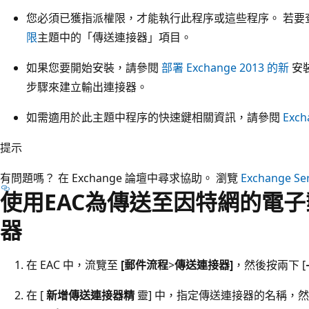
您必須已獲指派權限，才能執行此程序或這些程序。 若
限
主題中的「傳送連接器」項目。
如果您要開始安裝，請參閱
部署 Exchange 2013 的新
安
步驟來建立輸出連接器。
如需適用於此主題中程序的快速鍵相關資訊，請參閱
Ex
提示
有問題嗎？ 在 Exchange 論壇中尋求協助。 瀏覽
Exchange Se
使用EAC為傳送至因特網的電
器
在 EAC 中，流覽至
[郵件流程
>
傳送連接器]
，
然後按兩下 [
在 [
新增傳送連接器精
靈] 中，指定傳送連接器的名稱，然