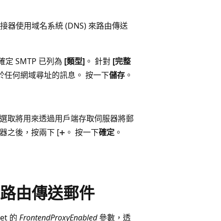
器使用域名系統 (DNS) 來路由傳送
確定 SMTP 已列為
[類型]
。 針對
[完整
於任何網域尋址的訊息。 按一下
儲存
。
選取將用來透過用戶端存取伺服器將郵
器之後，按兩下 [
。 按一下
確定
。
路由傳送郵件
et 的
FrontendProxyEnabled
參數，透