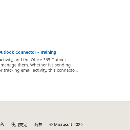
utlook Connector - Training
ivity, and the Office 365 Outlook
 manage them. Whether it's sending
tracking email activity, this connector
heduling tasks. Instead of spending
utomated workflows that keep your email
私
使用規定
商標
© Microsoft 2026