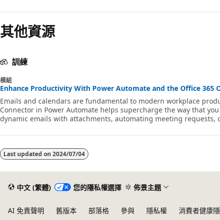
閱
讀
其他資源
模
式
已
訓練
停
模組
用
Enhance Productivity With Power Automate and the Office 365 O
Emails and calendars are fundamental to modern workplace product
Connector in Power Automate helps supercharge the way that you
dynamic emails with attachments, automating meeting requests, or 
allows you to streamline and optimize your communication and sc
time on repetitive, manual processes, you can create efficient, a
and cale
Last updated on
2024/07/04
中文 (繁體)
您的隱私權選擇
佈景主題
AI 免責聲明
舊版本
部落格
參與
隱私權
消費者健康隱