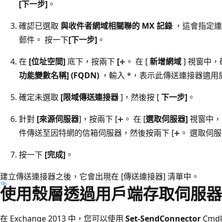
[下一步]
。
確認已選取
與收件者網域相關聯的 MX 記錄
，這會指定連接
郵件。 按一下
[下一步]
。
在
[位址空間]
底下，按兩下
[
。 在 [
新增網域
] 視窗中，
功能變數名稱] (FQDN)
，輸入 *，表示此傳送連接器適用
確定未選取
[限域傳送連接器
]，然後按 [
下一步]
。
針對
[來源伺服器
]
，按兩下 [
。 在 [
選取伺服器]
視窗中，
件傳送至因特網的信箱
伺服器，然後按兩下 [
。 選取伺服
按一下
[完成]
。
建立傳送連接器之後，它會出現在 [傳送連接器] 清單中。
使用殼層透過用戶端存取伺服器
在 Exchange 2013 中，您可以使用
Set-SendConnector
Cmdl