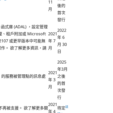
11
後的
月
首次
發行
AD 驗證 函式庫 (ADAL) ，設定管理
2022
戶附加或 Microsoft
2021
年 6
員 2107 或更早版本中可能無
年 7
月 30
作。 欲了解更多資訊，請
月
日
2025
年3月
2021
BAM 的服務被管理點的訊息處
之後
年 3
的首
月
次發
行
2021
註
不再被支援。 欲了解更多關
待定
年 4