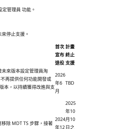
設定管理員 功能。
劃未來停止支援。
首次
計畫
宣布
終止
退役
支援
將被未來版本設定管理員淘
2026
che 將不再提供任何功能開發或
年6
TBD
e 的獨立版本，以持續獲得改進與支
月
2025
年10
2024
月10
移除 MDT TS 步驟，接著
年12
日之