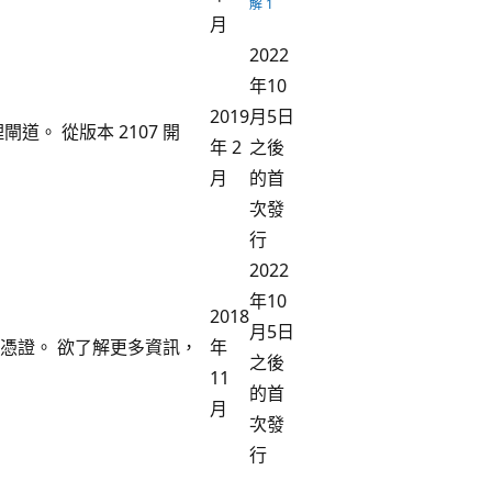
解 1
月
2022
年10
2019
月5日
道。 從版本 2107 開
年 2
之後
月
的首
次發
行
2022
年10
2018
月5日
理憑證。 欲了解更多資訊，
年
之後
11
的首
月
次發
行