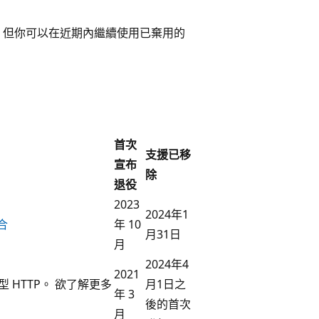
或功能，但你可以在近期內繼續使用已棄用的
首次
支援已移
宣布
除
退役
2023
2024年1
整合
年 10
月31日
月
2024年4
2021
型 HTTP。 欲了解更多
月1日之
年 3
後的首次
月