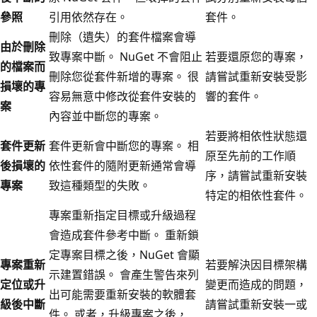
參照
引用依然存在。
套件。
刪除（遺失）的套件檔案會導
由於刪除
致專案中斷。 NuGet 不會阻止
若要還原您的專案，
的檔案而
刪除您從套件新增的專案。 很
請嘗試重新安裝受影
損壞的專
容易無意中修改從套件安裝的
響的套件。
案
內容並中斷您的專案。
若要將相依性狀態還
套件更新
套件更新會中斷您的專案。 相
原至先前的工作順
後損壞的
依性套件的隨附更新通常會導
序，請嘗試重新安裝
專案
致這種類型的失敗。
特定的相依性套件。
專案重新指定目標或升級過程
會造成套件參考中斷。 重新鎖
定專案目標之後，NuGet 會顯
專案重新
若要解決因目標架構
示建置錯誤。 會產生警告來列
定位或升
變更而造成的問題，
出可能需要重新安裝的軟體套
級後中斷
請嘗試重新安裝一或
件。 或者，升級專案之後，