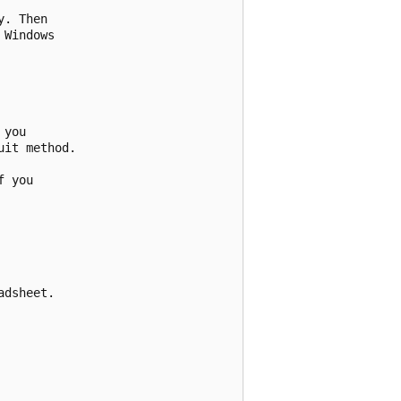
. Then

Windows

you

it method.

 you

dsheet.
