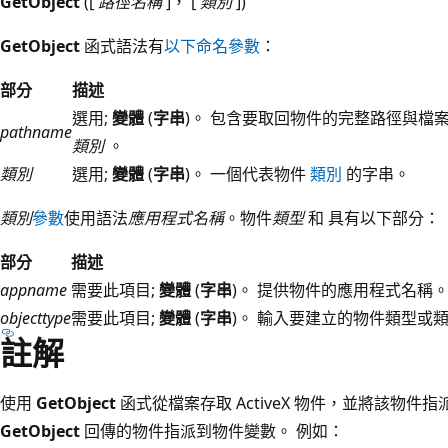
GetObject
([
路徑名稱
]， [
類別
])
GetObject
函式語法有
以下命名參數
：
部分
描述
選用;
變體
(
字串
)。 包含要取回物件的完整路徑與檔
pathname
類別
。
類別
選用;
變體
(
字串
)。 一個代表物件
類別
的字串。
類別
參數
使用語法
應用程式名稱
。物件
類型
和 具有以下部分：
部分
描述
appname
需要此項目;
變體
(
字串
)。 提供物件的應用程式名稱
objecttype
需要此項目;
變體
(
字串
)。 輸入要建立的物件類型或
註解
使用
GetObject
函式從檔案存取 ActiveX 物件，並將該物件指
GetObject
回傳的物件指派到物件變數。 例如：