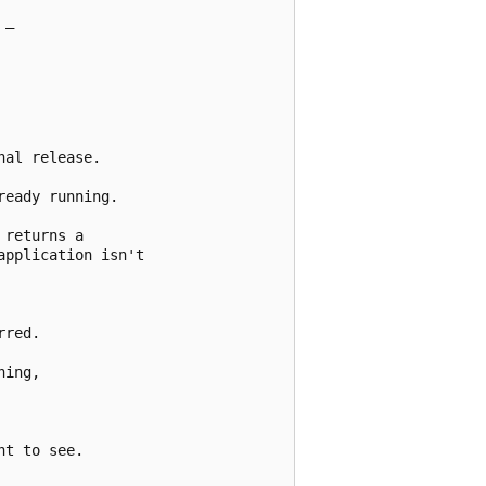
_

al release.

eady running.

returns a 

pplication isn't

red.

ing,

t to see.
