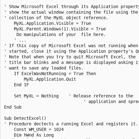
' Show Microsoft Excel through its Application property
' show the actual window containing the file using the 
' collection of the MyXL object reference.

    MyXL.Application.Visible = True

    MyXL.Parent.Windows(1).Visible = True

     Do manipulations of your  file here.

    ' ...

' If this copy of Microsoft Excel was not running when 
' started, close it using the Application property's Qu
' Note that when you try to quit Microsoft Excel, the

' title bar blinks and a message is displayed asking if
' want to save any loaded files.

    If ExcelWasNotRunning = True Then 

        MyXL.Application.Quit

    End IF

    Set MyXL = Nothing    ' Release reference to the

                                ' application and sprea
End Sub

Sub DetectExcel()

' Procedure dectects a running Excel and registers it.

    Const WM_USER = 1024

    Dim hWnd As Long
