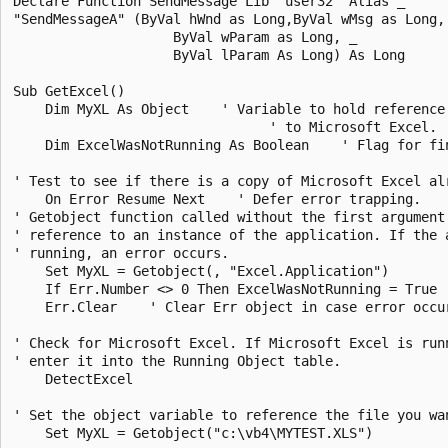
Declare Function SendMessage Lib "user32" Alias _

"SendMessageA" (ByVal hWnd as Long,ByVal wMsg as Long, 
                    ByVal wParam as Long, _

                    ByVal lParam As Long) As Long

Sub GetExcel()

    Dim MyXL As Object    ' Variable to hold reference

                                ' to Microsoft Excel.

    Dim ExcelWasNotRunning As Boolean    ' Flag for fin
' Test to see if there is a copy of Microsoft Excel alr
    On Error Resume Next    ' Defer error trapping.

' Getobject function called without the first argument 
' reference to an instance of the application. If the a
' running, an error occurs.

    Set MyXL = Getobject(, "Excel.Application")

    If Err.Number <> 0 Then ExcelWasNotRunning = True

    Err.Clear    ' Clear Err object in case error occur
' Check for Microsoft Excel. If Microsoft Excel is runn
' enter it into the Running Object table.

    DetectExcel

' Set the object variable to reference the file you wan
    Set MyXL = Getobject("c:\vb4\MYTEST.XLS")
