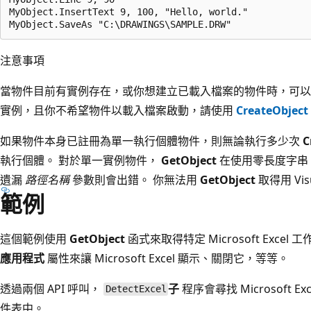
MyObject.InsertText 9, 100, "Hello, world."

注意事項
當物件目前有實例存在，或你想建立已載入檔案的物件時，可
實例，且你不希望物件以載入檔案啟動，請使用
CreateObject
如果物件本身已註冊為單一執行個體物件，則無論執行多少次
C
執行個體。 對於單一實例物件，
GetObject
在使用零長度字串 
遺漏
路徑名稱
參數則會出錯。 你無法用
GetObject
取得用 Vis
範例
這個範例使用
GetObject
函式來取得特定 Microsoft Excel 
應用程式
屬性來讓 Microsoft Excel 顯示、關閉它，等等。
透過兩個 API 呼叫，
子
程序會尋找 Microsoft
DetectExcel
件表中。