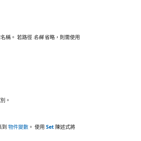
案名稱。 若路徑
名稱
省略，則需使用
。
類別。
派到
物件變數
。 使用
Set
陳述式將