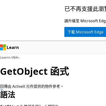
跳
已不再支援此瀏
到
主
請升級至 Microsof
要
下載 Microsoft Edge
內
容
Learn
Learn
VBA
GetObject 函式
回傳由 ActiveX 元件提供的物件參考。
語法