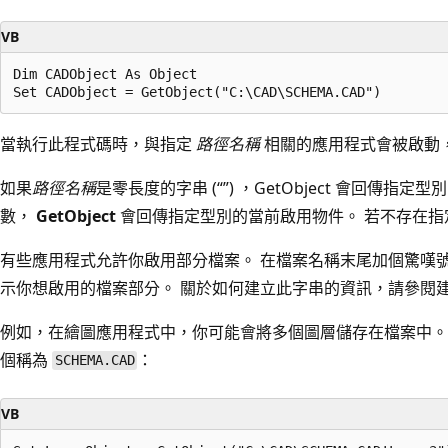
VB
Dim CADObject As Object

當執行此程式碼時，與指定
路徑名稱
相關的應用程式會被啟動
如果
路徑名稱
是零長度的字串 (“”) ，GetObject
會回傳指定型別
數，
GetObject
會回傳指定型別的當前啟用物件。 若不存在指
有些應用程式允許你啟用部分檔案。 在檔案名稱末尾加個驚嘆號
示你想啟用的檔案部分。 關於如何建立此字串的資訊，請參閱
例如，在繪圖應用程式中，你可能會將多個圖層儲存在檔案中。
個稱為
：
SCHEMA.CAD
VB