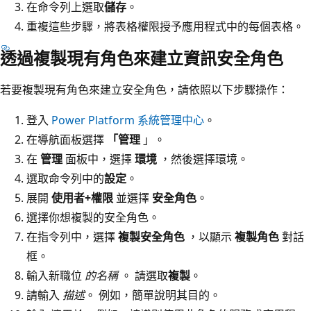
在命令列上選取
儲存
。
重複這些步驟，將表格權限授予應用程式中的每個表格。
透過複製現有角色來建立資訊安全角色
若要複製現有角色來建立安全角色，請依照以下步驟操作：
登入
Power Platform 系統管理中心
。
在導航面板選擇
「管理
」。
在
管理
面板中，選擇
環境
，然後選擇環境。
選取命令列中的
設定
。
展開
使用者+權限
並選擇
安全角色
。
選擇你想複製的安全角色。
在指令列中，選擇
複製安全角色
，以顯示
複製角色
對話
框。
輸入新職位
的名稱
。 請選取
複製
。
請輸入
描述
。 例如，簡單說明其目的。