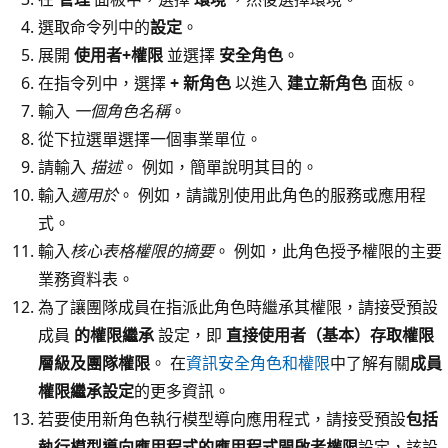
選取命令列中的
設定
。
展開
使用者+權限
並選擇
安全角色
。
在指令列中，選擇
+ 新角色
以進入
建立新角色
面板。
輸入
一個角色名稱
。
從下拉選單選擇一個事業單位。
請輸入
描述
。 例如，簡單說明其目的。
輸入
適用於
。 例如，請識別使用此角色的服務或應用程
式。
輸入
核心表格權限的摘要
。 例如，此角色授予權限的主要
業務資料表。
為了讓團隊成員在指派此角色時繼承其權限，請接受預設
成員
的權限繼承
設定，即
直接使用者（基本）存取權限
層級及團隊權限
。 在
資訊安全角色和權限
中了解有關
成員
權限繼承設定
的更多資訊。
若要使用新角色執行模型導向應用程式，請接受預設
包括
執行模型導向應用程式的應用程式開啟者權限
設定，該設