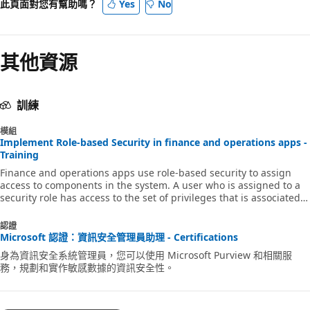
此頁面對您有幫助嗎？
Yes
No
其他資源
訓練
模組
Implement Role-based Security in finance and operations apps -
Training
Finance and operations apps use role-based security to assign
access to components in the system. A user who is assigned to a
security role has access to the set of privileges that is associated
with that role.
認證
Microsoft 認證：資訊安全管理員助理 - Certifications
身為資訊安全系統管理員，您可以使用 Microsoft Purview 和相關服
務，規劃和實作敏感數據的資訊安全性。