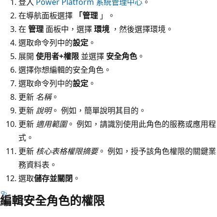
登入
Power Platform 系統管理中心
。
在導航面板選擇
「管理
」。
在
管理
面板中，選擇
環境
，然後選擇環境。
選取命令列中的
設定
。
展開
使用者+權限
並選擇
安全角色
。
選擇你想編輯的安全角色。
選取命令列中的
設定
。
更新
名稱
。
更新
說明
。 例如，簡單說明其目的。
更新
適用範圍
。 例如，請識別使用此角色的服務或應用程
式。
更新
核心表格權限摘要
。 例如，授予該角色權限的關鍵業
務資料表。
選取
儲存並關閉
。
編輯安全角色的權限