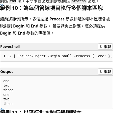
到區
塊，中間兩個區塊則對應到該
區塊。
end
process
範例 10：為每個管線項目執行多個腳本區塊
如前述範例所示，多個透過
Process
參數傳遞的腳本區塊會被
映射到
Begin
和
End
參數。 若要避免此對應，您必須提供
Begin
和
End
參數的明確值。
PowerShell
複製
Output
複製
one

two

three

one

two

範例 11：以平行批次執行慢速腳本