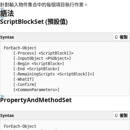
針對輸入物件集合中的每個項目執行作業。
語法
Script
Block
Set (預設值)
Syntax
複製
ForEach-Object

    [-Process] <ScriptBlock[]>

    [-InputObject <PSObject>]

    [-Begin <ScriptBlock>]

    [-End <ScriptBlock>]

    [-RemainingScripts <ScriptBlock[]>]

    [-WhatIf]

    [-Confirm]

Property
And
Method
Set
Syntax
複製
ForEach-Object
