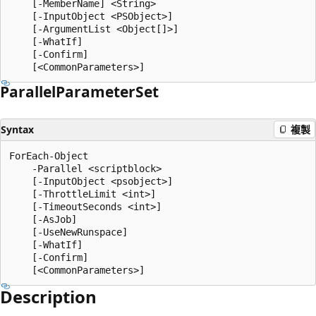
    [-MemberName] <String>

    [-InputObject <PSObject>]

    [-ArgumentList <Object[]>]

    [-WhatIf]

    [-Confirm]

Parallel
Parameter
Set
Syntax
複製
ForEach-Object

    -Parallel <scriptblock>

    [-InputObject <psobject>]

    [-ThrottleLimit <int>]

    [-TimeoutSeconds <int>]

    [-AsJob]

    [-UseNewRunspace]

    [-WhatIf]

    [-Confirm]

Description