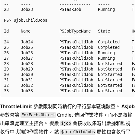
--     ----            -------------   -----         -
23     Job23           PSTaskJob       Running       Tr
PS> $job.ChildJobs

Id     Name            PSJobTypeName   State         H
--     ----            -------------   -----         -
24     Job24           PSTaskChildJob  Completed     Tr
25     Job25           PSTaskChildJob  Completed     Tr
26     Job26           PSTaskChildJob  Running       Tr
27     Job27           PSTaskChildJob  Running       Tr
28     Job28           PSTaskChildJob  NotStarted    Fa
29     Job29           PSTaskChildJob  NotStarted    Fa
30     Job30           PSTaskChildJob  NotStarted    Fa
31     Job31           PSTaskChildJob  NotStarted    Fa
32     Job32           PSTaskChildJob  NotStarted    Fa
ThrottleLimit
參數限制同時執行的平行腳本區塊數量。
AsJob
參數會讓
Cmdlet 傳回作業物件，而不是將輸
ForEach-Object
出串流處理至主控台。 變數
會接收收集輸出數據和監視
$job
執行中狀態的作業物件。 該
屬性包含執行平
$job.ChildJobs