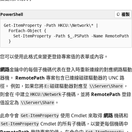
PowerShell
複製
Get-ItemProperty -Path HKCU:\Network\* |

  ForEach-Object {

    Set-ItemProperty -Path $_.PSPath -Name RemotePath -
您可以使用此格式來變更登錄專案值的表單或內容。
網路
金鑰中的每個子機碼代表在登入時重新連線的對應網路驅動
器機。
RemotePath
專案包含已連線磁碟驅動器的 UNC 路
徑。 例如，如果您將
磁碟驅動器對應至
，
E:
\\Server\Share
則會在 中
建立
子機碼，並將
RemotePath
登錄
HKCU:\Network
值設定為
。
\\Server\Share
此命令會
使用 Cmdlet 來取得
網路
機碼和
Get-ItemProperty
Cmdlet 的所有子機碼，以變更每個機碼中
Set-ItemProperty
RemotePath
登錄專案的值。 在命令中
，