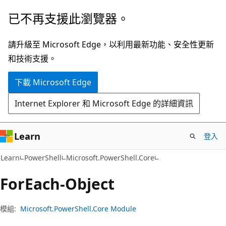
跳
跳
已不再支援此瀏覽器。
到
至
主
頁
請升級至 Microsoft Edge，以利用最新功能、安全性更新
要
面
和技術支援。
內
內
下載 Microsoft Edge
容
導
覽
Internet Explorer 和 Microsoft Edge 的詳細資訊
Learn
登入
Learn
PowerShell
Microsoft.PowerShell.Core
For
Each-Object
模組:
Microsoft.PowerShell.Core Module