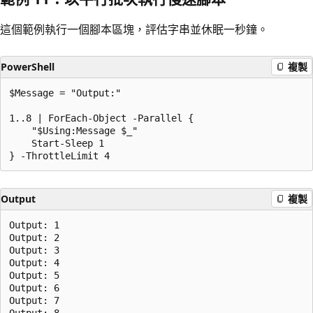
這個範例執行一個腳本區塊，評估字串並休眠一秒鐘。
PowerShell
複製
$Message = "Output:"

1..8 | ForEach-Object -Parallel {

    "$Using:Message $_"

    Start-Sleep 1

Output
複製
Output: 1

Output: 2

Output: 3

Output: 4

Output: 5

Output: 6

Output: 7
