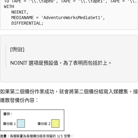
TO TAPE = '\\.\tape0', TAPE = '\\.\tape1', TAPE = '\\.\
WITH 

   NOINIT,

   MEDIANAME = 'AdventureWorksMediaSet1',

[!附註]
NOINIT 選項是預設值，為了表明而包括於上。
如果第二個備份作業成功，就會將第二個備份組寫入媒體集，接
連散發備份內容：