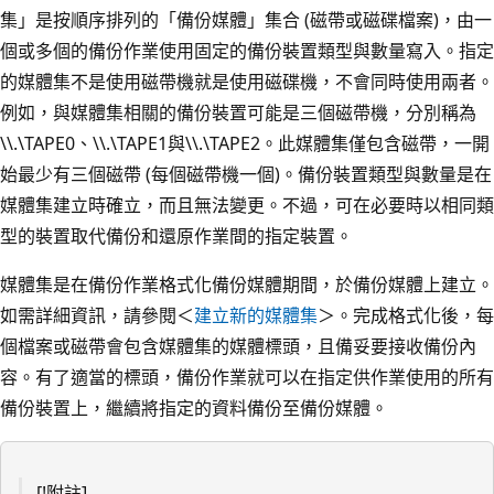
集」是按順序排列的「備份媒體」集合 (磁帶或磁碟檔案)，由一
個或多個的備份作業使用固定的備份裝置類型與數量寫入。指定
的媒體集不是使用磁帶機就是使用磁碟機，不會同時使用兩者。
例如，與媒體集相關的備份裝置可能是三個磁帶機，分別稱為
\\.\TAPE0、\\.\TAPE1與\\.\TAPE2。此媒體集僅包含磁帶，一開
始最少有三個磁帶 (每個磁帶機一個)。備份裝置類型與數量是在
媒體集建立時確立，而且無法變更。不過，可在必要時以相同類
型的裝置取代備份和還原作業間的指定裝置。
媒體集是在備份作業格式化備份媒體期間，於備份媒體上建立。
如需詳細資訊，請參閱＜
建立新的媒體集
＞。完成格式化後，每
個檔案或磁帶會包含媒體集的媒體標頭，且備妥要接收備份內
容。有了適當的標頭，備份作業就可以在指定供作業使用的所有
備份裝置上，繼續將指定的資料備份至備份媒體。
[!附註]