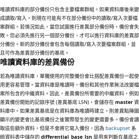
唯讀資料庫的部分備份只包含主要檔案群組。如果資料庫後來變
成讀取/寫入，則現在可能有不在部分備份中的讀取/寫入次要檔
案群組。若情況如此，當您試圖進行差異部分備份時，備份會失
敗。您必須先進行另一個部分備份，才可以進行資料庫的差異部
分備份。新的部分備份會包含每個讀取/寫入次要檔案群組，並
且可作為差異部分備份的基底。
唯讀資料庫的差異備份
若為唯讀資料庫，單獨使用的完整備份會比搭配差異備份一起使
用更容易管理。當資料庫是唯讀時，備份和其他作業無法改變檔
案所包含的中繼資料。因此，差異備份所需要的中繼資料，例如
差異備份開始的記錄序號 (差異基底 LSN)，會儲存在
master
資
料庫中。如果差異基底是在資料庫為唯讀時建立，則差異點陣圖
顯示的變更會比基底備份之後實際發生的變更還要多。備份會讀
取這些額外資料，但是不會將它寫入備份，因為
backupset
系
統資料表中儲存的
differential_base_lsn
是用來判斷在基底之