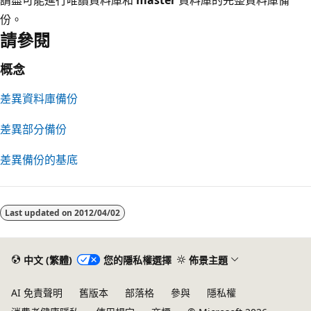
份。
請參閱
概念
差異資料庫備份
差異部分備份
差異備份的基底
閱
讀
Last updated on
2012/04/02
模
式
已
中文 (繁體)
您的隱私權選擇
佈景主題
停
AI 免責聲明
舊版本
部落格
參與
隱私權
用