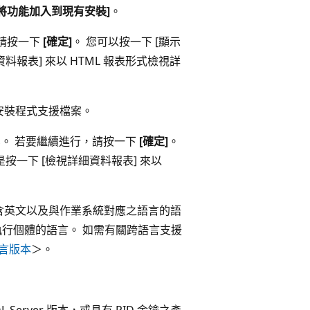
安裝或將功能加入到現有安裝]
。
請按一下
[確定]
。 您可以按一下 [顯示
料報表] 來以 HTML 報表形式檢視詳
安裝程式支援檔案。
行探索作業。 若要繼續進行，請按一下
[確定]
。
按一下 [檢視詳細資料報表] 來以
含英文以及與作業系統對應之語言的語
er 執行個體的語言。 如需有關跨語言支援
語言版本
＞。
Server 版本，或具有 PID 金鑰之產