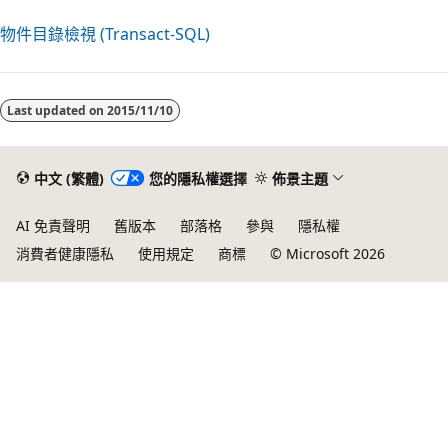
物件目錄檢視 (Transact-SQL)
閱
讀
Last updated on
2015/11/10
模
式
已
中文 (繁體)
您的隱私權選擇
佈景主題
停
AI 免責聲明
舊版本
部落格
參與
隱私權
用
消費者健康隱私
使用規定
商標
© Microsoft 2026