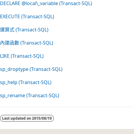
DECLARE
@local\_variable
(Transact-SQL)
EXECUTE (Transact-SQL)
運算式 (Transact-SQL)
內建函數 (Transact-SQL)
LIKE (Transact-SQL)
sp_droptype (Transact-SQL)
sp_help (Transact-SQL)
sp_rename (Transact-SQL)
閱
讀
Last updated on
2015/08/19
模
式