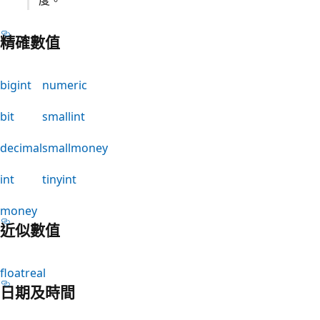
精確數值
bigint
numeric
bit
smallint
decimal
smallmoney
int
tinyint
money
近似數值
float
real
日期及時間