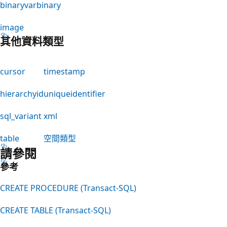
binary
varbinary
image
其他資料類型
cursor
timestamp
hierarchyid
uniqueidentifier
sql_variant
xml
table
空間類型
請參閱
參考
CREATE PROCEDURE (Transact-SQL)
CREATE TABLE (Transact-SQL)