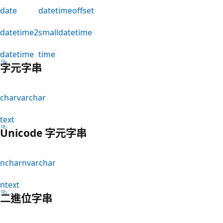
date
datetimeoffset
datetime2
smalldatetime
datetime
time
字元字串
char
varchar
text
Unicode 字元字串
nchar
nvarchar
ntext
二進位字串