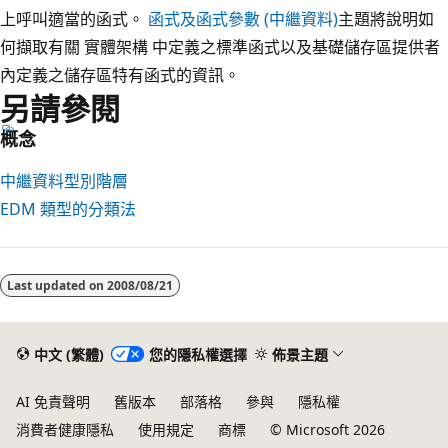
上呼叫適當的函式。
函式及函式參數 (中繼資料)
主題將說明如
何擷取有關 實體架構 中定義之標準函式以及基礎儲存區提供者
內定義之儲存區特有函式的資訊。
另請參閱
概念
中繼資料型別階層
EDM 類型的分類法
閱
讀
Last updated on
2008/08/21
模
式
已
中文 (繁體)
您的隱私權選擇
佈景主題
停
AI 免責聲明
舊版本
部落格
參與
隱私權
用
消費者健康隱私
使用規定
商標
© Microsoft 2026