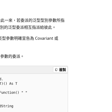
轉換，如此一來，若委派的泛型型別參數所指
別的泛型委派相互指派給彼此。
參數明確宣告為 Covariant 或
型別參數的委派。
複製
.

)() As T

unction() " "

String
