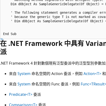
    Dim dObject As SampleGenericDelegate(Of Object) = F
    ' The following statement generates a compiler erro
    ' because the generic type T is not marked as covar
    ' Dim dObject As SampleGenericDelegate(Of Object) =
在 .NET Framework 中具有 Va
派
.NET Framework 4 針對數個現有泛型委派中的泛型型別參
來自
System
命名空間的 Action 委派，例如
Action<T>
來自
System
命名空間的 Func 委派，例如
Func<TResult
Predicate<T>
委派
Comparison<T>
委派