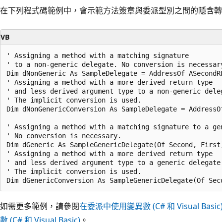
在下列程式碼範例中，會示範方法簽章與委派型別之間的隱含轉
VB
' Assigning a method with a matching signature 

' to a non-generic delegate. No conversion is necessary
Dim dNonGeneric As SampleDelegate = AddressOf ASecondRF
' Assigning a method with a more derived return type 

' and less derived argument type to a non-generic deleg
' The implicit conversion is used.

Dim dNonGenericConversion As SampleDelegate = AddressOf
' Assigning a method with a matching signature to a gen
' No conversion is necessary.

Dim dGeneric As SampleGenericDelegate(Of Second, First)
' Assigning a method with a more derived return type 

' and less derived argument type to a generic delegate.
' The implicit conversion is used.

如需更多範例，請參閱
在委派中使用變異數 (C# 和 Visual Basic
數 (C# 和 Visual Basic)
。