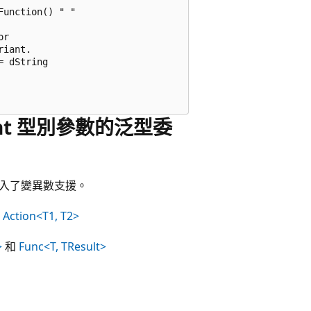
unction() " "

r

iant.

 dString

riant 型別參數的泛型委
數加入了變異數支援。
和
Action<T1, T2>
>
和
Func<T, TResult>