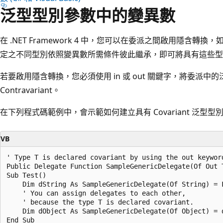
泛型型別參數中的變異數
在 .NET Framework 4 中，您可以在委派之間啟用隱含
定之不同型別依照變異數所需條件彼此繼承，即可將具有這些型
若要啟用隱含轉換，您必須使用 in 或 out 關鍵字，將委派中的泛型
Contravariant。
在下列程式碼範例中，會示範如何建立具有 Covariant 泛型
VB
' Type T is declared covariant by using the out keyword
Public Delegate Function SampleGenericDelegate(Of Out T
Sub Test()

    Dim dString As SampleGenericDelegate(Of String) = F
    ' You can assign delegates to each other,

    ' because the type T is declared covariant.

    Dim dObject As SampleGenericDelegate(Of Object) = d