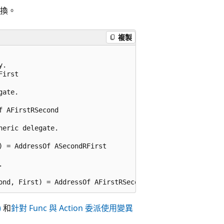
換。
複製
.

irst

ate.

 AFirstRSecond

eric delegate.

 = AddressOf ASecondRFirst



)
和
針對 Func 與 Action 委派使用變異