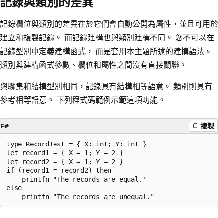
記錄與類別的差異
記錄欄位與類別的差異在於它們會自動公開為屬性，並且可用於
建立和複製記錄。 而記錄建構也與類別建構不同。 您不可以在
記錄型別中定義建構函式， 而是套用本主題所述的建構語法。
類別與建構函式參數、欄位和屬性之間沒有直接關聯。
與聯集和結構型別相同，記錄具有結構相等語意。 類別則具有
參考相等語意。 下列程式碼範例示範這項功能。
F#
複製
type RecordTest = { X: int; Y: int }

let record1 = { X = 1; Y = 2 }

let record2 = { X = 1; Y = 2 }

if (record1 = record2) then

    printfn "The records are equal."

else
