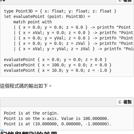
type Point3D = { x: float; y: float; z: float }

let evaluatePoint (point: Point3D) =

    match point with

    | { x = 0.0; y = 0.0; z = 0.0 } -> printfn "Point i
    | { x = xVal; y = 0.0; z = 0.0 } -> printfn "Point
    | { x = 0.0; y = yVal; z = 0.0 } -> printfn "Point
    | { x = 0.0; y = 0.0; z = zVal } -> printfn "Point
    | { x = xVal; y = yVal; z = zVal } -> printfn "Poi
evaluatePoint { x = 0.0; y = 0.0; z = 0.0 }

evaluatePoint { x = 100.0; y = 0.0; z = 0.0 }

這個程式碼的輸出如下。
複製
Point is at the origin.

Point is on the x-axis. Value is 100.000000.
