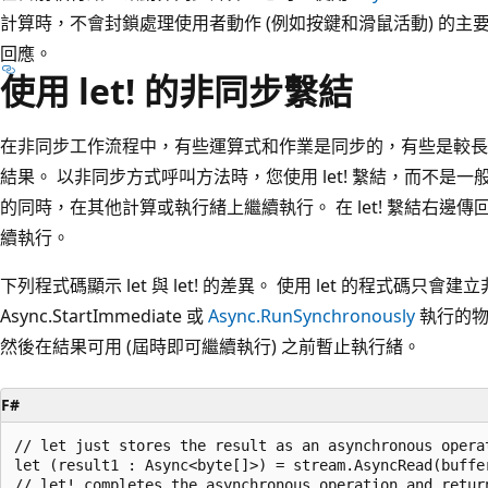
計算時，不會封鎖處理使用者動作 (例如按鍵和滑鼠活動) 的
回應。
使用 let! 的非同步繫結
在非同步工作流程中，有些運算式和作業是同步的，有些是較長
結果。 以非同步方式呼叫方法時，您使用 let! 繫結，而不是一般的 
的同時，在其他計算或執行緒上繼續執行。 在 let! 繫結右邊
續執行。
下列程式碼顯示 let 與 let! 的差異。 使用 let 的程式碼
Async.StartImmediate 或
Async.RunSynchronously
執行的物件
然後在結果可用 (屆時即可繼續執行) 之前暫止執行緒。
F#
// let just stores the result as an asynchronous operat
let (result1 : Async<byte[]>) = stream.AsyncRead(buffer
// let! completes the asynchronous operation and return