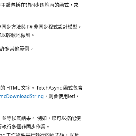
其完整主體包括在非同步區塊內的函式，來
的非同步方法與 F# 非同步程式設計模型，
就可以輕鬆地做到。
許多其他範例。
HTML 文字。 fetchAsync 函式包含
yncDownloadString
，則會使用let!，
並等候其結果。 例如，您可以搭配使
函式，平行執行多個非同步作業。
個 Async 工作物件平行執行的程式碼，以及