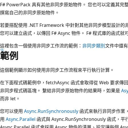
F# PowerPack 具有其他非同步原始物件。 您也可以定義
撰寫自己的非同步原始物件。
若要搭配使用 .NET Framework 中針對其他非同步模型設計
您可以建立函式，以傳回 F# Async 物件。 F# 程式庫的函式
這裡包含一個使用非同步工作流的範例：
非同步類別
文件中還有
範例
這個範例顯示如何使用非同步工作流程來平行執行計算。
在下面程式碼範例中，fetchAsync 函式會取得從 Web 要求傳回的 
非同步程式碼區塊。 繫結非同步原始物件的結果時，如果是
As
而非 let。
您可以使用
Async.RunSynchronously
函式來執行非同步作業，
用
Async.Parallel
函式與 Async.RunSynchronously 
Async.Parallel 函式會採用 Async 物件的清單、設定讓每