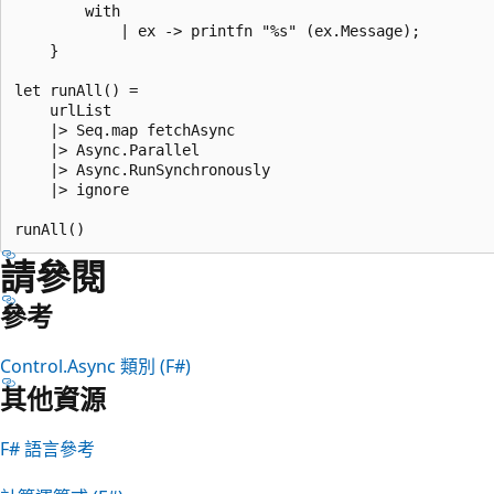
        with

            | ex -> printfn "%s" (ex.Message);

    }

let runAll() =

    urlList

    |> Seq.map fetchAsync

    |> Async.Parallel 

    |> Async.RunSynchronously

    |> ignore

請參閱
參考
Control.Async 類別 (F#)
其他資源
F# 語言參考