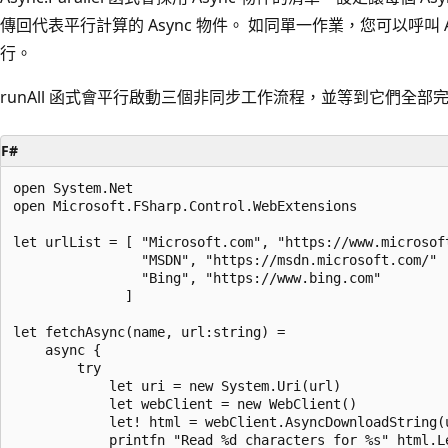
傳回代表平行計算的 Async 物件。 如同單一作業，您可以呼叫 Async
行。
runAll 函式會平行啟動三個非同步工作流程，並等到它們全部
F#
open System.Net

open Microsoft.FSharp.Control.WebExtensions

let urlList = [ "Microsoft.com", "https://www.microsoft
                "MSDN", "https://msdn.microsoft.com/"

                "Bing", "https://www.bing.com"

              ]

let fetchAsync(name, url:string) =

    async { 

        try

            let uri = new System.Uri(url)

            let webClient = new WebClient()

            let! html = webClient.AsyncDownloadString(u
            printfn "Read %d characters for %s" html.Le