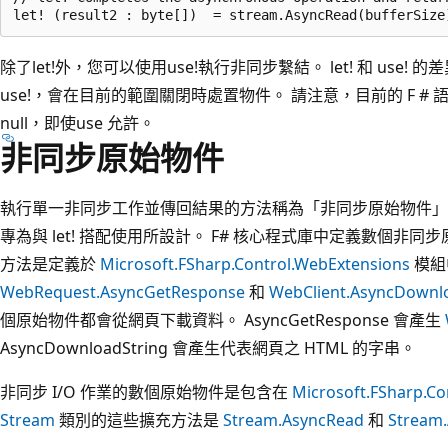
除了let!外，您可以使用use!執行非同步繫結。 let! 和 use! 的差
use!，會在目前的範圍關閉時處置物件。 請注意，目前的 F # 
null，即使use 允許。
非同步原始物件
執行單一非同步工作並傳回結果的方法稱為「非同步原始物件」(Asynch
專為與 let! 搭配使用所設計。 F# 核心程式庫中定義數個非同
方法是定義於
Microsoft.FSharp.Control.WebExtensions
模組
WebRequest.AsyncGetResponse
和
WebClient.AsyncDownl
個原始物件都會從網頁下載資料。 AsyncGetResponse 會產生
AsyncDownloadString 會產生代表網頁之 HTML 的字串。
非同步 I/O 作業的數個原始物件是包含在
Microsoft.FSharp.C
Stream
類別的這些擴充方法是
Stream.AsyncRead
和
Stream.