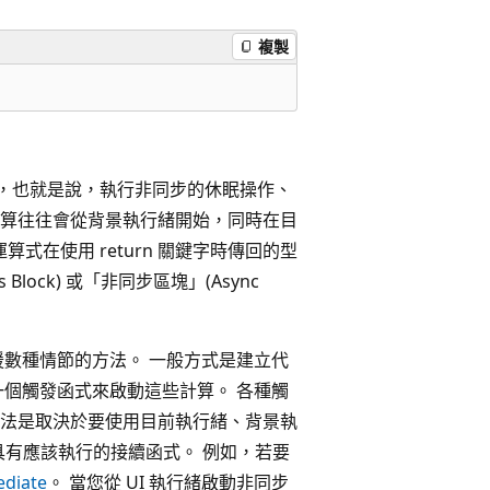
複製
步執行，也就是說，執行非同步的休眠操作、
步計算往往會從背景執行緒開始，同時在目
運算式在使用 return 關鍵字時傳回的型
lock) 或「非同步區塊」(Async
數種情節的方法。 一般方式是建立代
中一個觸發函式來啟動這些計算。 各種觸
法是取決於要使用目前執行緒、背景執
是否具有應該執行的接續函式。 例如，若要
ediate
。 當您從 UI 執行緒啟動非同步