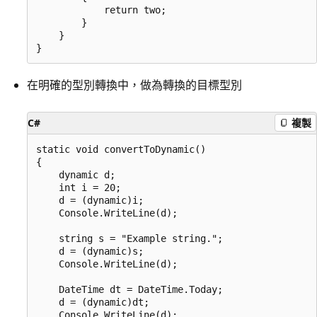
            return two;

        }

    }

在明確的型別轉換中，做為轉換的目標型別
C#
複製
static void convertToDynamic()

{

    dynamic d;

    int i = 20;

    d = (dynamic)i;

    Console.WriteLine(d);

    string s = "Example string.";

    d = (dynamic)s;

    Console.WriteLine(d);

    DateTime dt = DateTime.Today;

    d = (dynamic)dt;

    Console.WriteLine(d);
