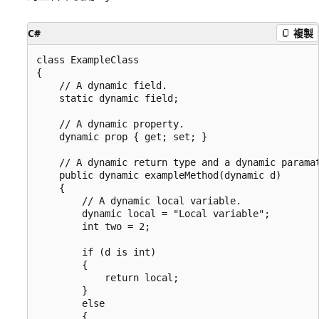
C#
複製
class ExampleClass

{

    // A dynamic field.

    static dynamic field;

    // A dynamic property.

    dynamic prop { get; set; }

    // A dynamic return type and a dynamic paramat
    public dynamic exampleMethod(dynamic d)

    {

        // A dynamic local variable.

        dynamic local = "Local variable";

        int two = 2;

        if (d is int)

        {

            return local;

        }

        else

        {
