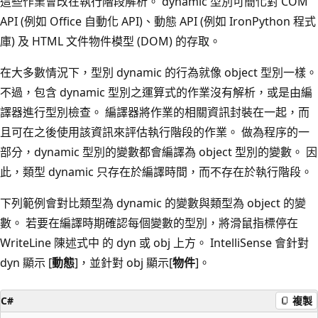
這些作業會改在執行階段解析。 dynamic 型別可簡化對 COM
API (例如 Office 自動化 API)、動態 API (例如 IronPython 程式
庫) 及 HTML 文件物件模型 (DOM) 的存取。
在大多數情況下，型別 dynamic 的行為就像 object 型別一樣。
不過，包含 dynamic 型別之運算式的作業沒有解析，或是由編
譯器進行型別檢查。 編譯器將作業的相關資訊封裝在一起，而
且可在之後使用該資訊來評估執行階段的作業。 做為程序的一
部分，dynamic 型別的變數都會編譯為 object 型別的變數。 因
此，類型 dynamic 只存在於編譯時間，而不存在於執行階段。
下列範例會對比類型為 dynamic 的變數與類型為 object 的變
數。 若要在編譯時期確認每個變數的型別，將滑鼠指標停在
WriteLine 陳述式中 的 dyn 或 obj 上方。 IntelliSense 會針對
dyn 顯示 [
動態
]，並針對 obj 顯示[
物件
]。
C#
複製