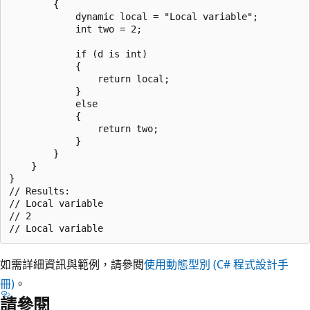
        {

            dynamic local = "Local variable";

            int two = 2;

            if (d is int)

            {

                return local;

            }

            else

            {

                return two;

            }

        }

    }

}

// Results:

// Local variable

// 2

如需詳細資訊與範例，請參閱
使用動態型別 (C# 程式設計手
冊)
。
請參閱