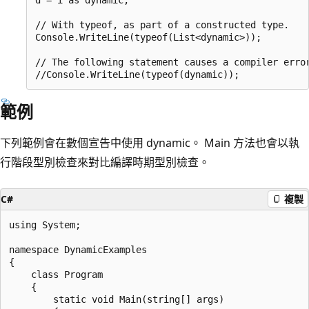
// With typeof, as part of a constructed type.

Console.WriteLine(typeof(List<dynamic>));

// The following statement causes a compiler error
範例
下列範例會在數個宣告中使用 dynamic。 Main 方法也會以執
行階段型別檢查來對比編譯時期型別檢查。
C#
複製
using System;

namespace DynamicExamples

{

    class Program

    {

        static void Main(string[] args)
