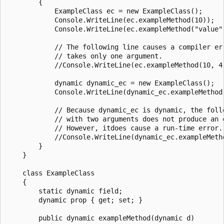
        {

            ExampleClass ec = new ExampleClass();

            Console.WriteLine(ec.exampleMethod(10));

            Console.WriteLine(ec.exampleMethod("value")
            // The following line causes a compiler err
            // takes only one argument.

            //Console.WriteLine(ec.exampleMethod(10, 4)
            dynamic dynamic_ec = new ExampleClass();

            Console.WriteLine(dynamic_ec.exampleMethod(
            // Because dynamic_ec is dynamic, the follo
            // with two arguments does not produce an e
            // However, itdoes cause a run-time error. 
            //Console.WriteLine(dynamic_ec.exampleMetho
        }

    }

    class ExampleClass

    {

        static dynamic field;

        dynamic prop { get; set; }

        public dynamic exampleMethod(dynamic d)
