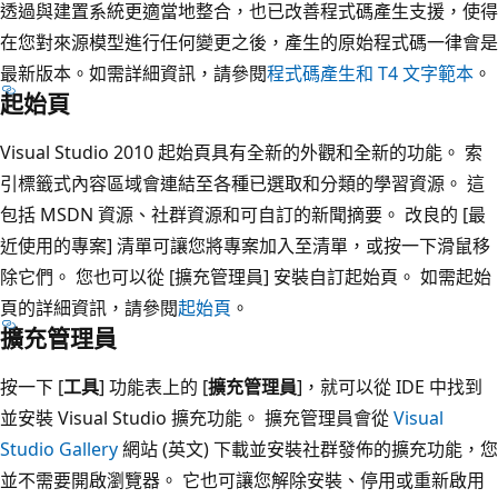
透過與建置系統更適當地整合，也已改善程式碼產生支援，使得
在您對來源模型進行任何變更之後，產生的原始程式碼一律會是
最新版本。如需詳細資訊，請參閱
程式碼產生和 T4 文字範本
。
起始頁
Visual Studio 2010 起始頁具有全新的外觀和全新的功能。 索
引標籤式內容區域會連結至各種已選取和分類的學習資源。 這
包括 MSDN 資源、社群資源和可自訂的新聞摘要。 改良的 [最
近使用的專案] 清單可讓您將專案加入至清單，或按一下滑鼠移
除它們。 您也可以從 [擴充管理員] 安裝自訂起始頁。 如需起始
頁的詳細資訊，請參閱
起始頁
。
擴充管理員
按一下 [
工具
] 功能表上的 [
擴充管理員
]，就可以從 IDE 中找到
並安裝 Visual Studio 擴充功能。 擴充管理員會從
Visual
Studio Gallery
網站 (英文) 下載並安裝社群發佈的擴充功能，您
並不需要開啟瀏覽器。 它也可讓您解除安裝、停用或重新啟用