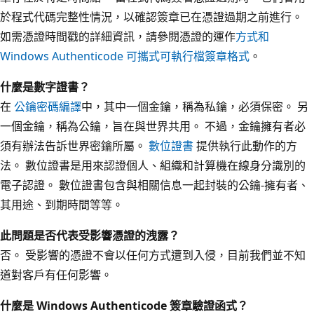
於程式代碼完整性情況，以確認簽章已在憑證過期之前進行。
如需憑證時間戳的詳細資訊，請參閱憑證的運作
方式和
Windows Authenticode 可攜式可執行檔簽章格式
。
什麼是數字證書？
在
公鑰密碼編譯
中，其中一個金鑰，稱為私鑰，必須保密。 另
一個金鑰，稱為公鑰，旨在與世界共用。 不過，金鑰擁有者必
須有辦法告訴世界密鑰所屬。
數位證書
提供執行此動作的方
法。 數位證書是用來認證個人、組織和計算機在線身分識別的
電子認證。 數位證書包含與相關信息一起封裝的公鑰-擁有者、
其用途、到期時間等等。
此問題是否代表受影響憑證的洩露？
否。 受影響的憑證不會以任何方式遭到入侵，目前我們並不知
道對客戶有任何影響。
什麼是 Windows Authenticode 簽章驗證函式？