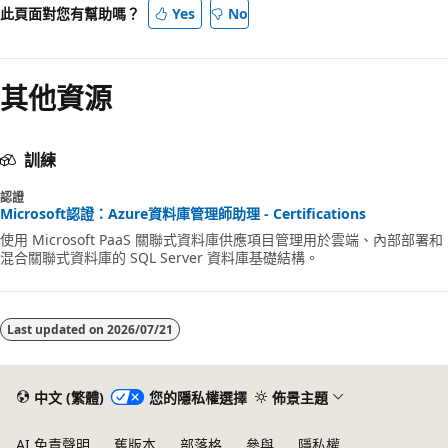
此頁面對您有幫助嗎？
Yes
No
已
停
用
其他資源
訓練
認證
Microsoft認證：Azure資料庫管理師助理 - Certifications
使用 Microsoft PaaS 關聯式資料庫供應項目管理用於雲端、內部部署和
混合關聯式資料庫的 SQL Server 資料庫基礎結構。
Last updated on
2026/07/21
中文 (繁體)
您的隱私權選擇
佈景主題
AI 免責聲明
舊版本
部落格
參與
隱私權