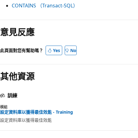
CONTAINS （Transact-SQL）
閱
讀
意見反應
模
式
此頁面對您有幫助嗎？
Yes
No
已
停
用
其他資源
訓練
模組
設定資料庫以獲得最佳效能 - Training
設定資料庫以獲得最佳效能