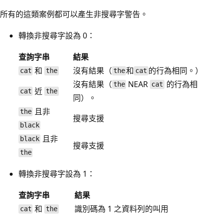
所有的這類案例都可以產生非搜尋字警告。
轉換非搜尋字設為 0：
查詢字串
結果
和
沒有結果（
和
的行為相同。）
cat
the
the
cat
沒有結果（
NEAR
的行為相
the
cat
近
cat
the
同）。
且非
the
搜尋支援
black
且非
black
搜尋支援
the
轉換非搜尋字設為 1：
查詢字串
結果
和
識別碼為 1 之資料列的叫用
cat
the