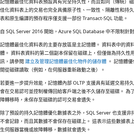
記憶體最佳化資料表預設具有完全持久性，而且如同（傳統）磁
佳化資料表上的交易也完全具備原子性、一致性、隔離性和持久性
表和原生編譯的預存程序僅支援一部份 Transact-SQL 功能。
自 SQL Server 2016 開始，Azure SQL Database 中不限
記憶體最佳化資料表的主要存放區是主記憶體。 資料表中的資
體。 資料表資料的第二個副本保留在磁碟上，但僅做為持久性
訊，請參閱
建立及管理記憶體最佳化物件的儲存體
。 記憶體
間從磁碟讀取（例如，在伺服器重新啟動之後）。
若要進一步提升效能，記憶體內部 OLTP 支援具有延遲交易持
會在交易認可並控制權傳回給客戶端之後不久儲存至磁碟。 為
障轉移時，未保存至磁碟的認可交易會遺失。
除了預設的持久記憶體優化數據表之外，SQL Server 也支
不會記錄，而且其數據不會保存在磁碟上。 這表示這些數據表上
生伺服器當機或故障轉移，數據就會遺失。