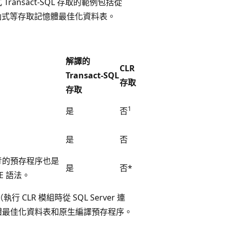
nsact-SQL 存取的範例包括從
料表值函式等存取記憶體最佳化資料表。
解譯的
CLR
Transact-SQL
存取
存取
1
是
否
是
否
考的預存程序也是
是
否*
E 語法。
R 模組時從 SQL Server 連
體最佳化資料表和原生編譯預存程序。