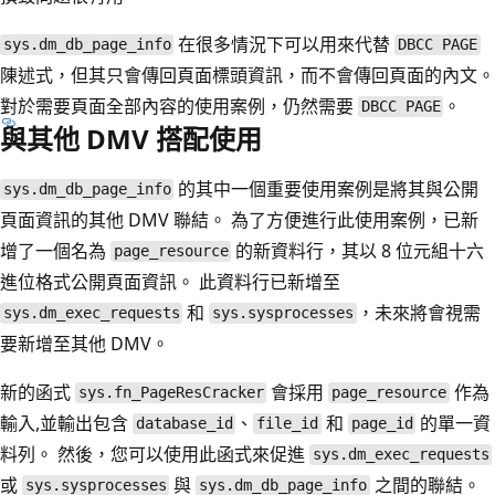
在很多情況下可以用來代替
sys.dm_db_page_info
DBCC PAGE
陳述式，但其只會傳回頁面標頭資訊，而不會傳回頁面的內文。
對於需要頁面全部內容的使用案例，仍然需要
。
DBCC PAGE
與其他 DMV 搭配使用
的其中一個重要使用案例是將其與公開
sys.dm_db_page_info
頁面資訊的其他 DMV 聯結。 為了方便進行此使用案例，已新
增了一個名為
的新資料行，其以 8 位元組十六
page_resource
進位格式公開頁面資訊。 此資料行已新增至
和
，未來將會視需
sys.dm_exec_requests
sys.sysprocesses
要新增至其他 DMV。
新的函式
會採用
作為
sys.fn_PageResCracker
page_resource
輸入,並輸出包含
、
和
的單一資
database_id
file_id
page_id
料列。 然後，您可以使用此函式來促進
sys.dm_exec_requests
或
與
之間的聯結。
sys.sysprocesses
sys.dm_db_page_info