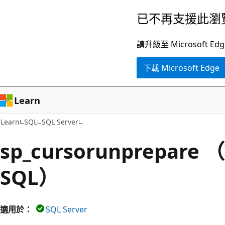
跳
已不再支援此瀏
到
主
請升級至 Microsof
要
下載 Microsoft Edge
內
容
Learn
Learn
SQL
SQL Server
sp_cursorunprepare （
SQL）
適用於：
SQL Server