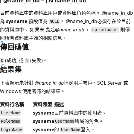
[ @name_in_db = ] N'name_in_db
'
目前資料庫中的資料庫用戶或資料庫角色名稱。
@name_in_db
為
sysname
預設值為
。
@name_in_db必須存在於目前
NULL
的資料庫中。 如果未
指定@name_in_db
，
則傳
sp_helpuser
回所有資料庫主體的相關信息。
傳回碼值
(成功) 或
(失敗)。
0
1
結果集
下表顯示未針對
@name_in_db
指定用戶帳戶、SQL Server 或
Windows 使用者時的結果集。
資料行名稱
資料類型
描述
sysname
目前資料庫中的使用者。
UserName
sysname
所屬的角色。
RoleName
UserName
sysname
的
登入。
LoginName
UserName