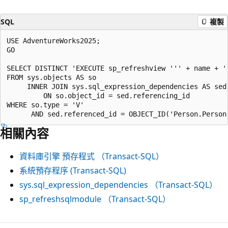
SQL
複製
USE AdventureWorks2025;

GO

SELECT DISTINCT 'EXECUTE sp_refreshview ''' + name + ''
FROM sys.objects AS so

     INNER JOIN sys.sql_expression_dependencies AS sed

         ON so.object_id = sed.referencing_id

WHERE so.type = 'V'

相關內容
資料庫引擎 預存程式 （Transact-SQL）
系統預存程序 (Transact-SQL)
sys.sql_expression_dependencies （Transact-SQL）
sp_refreshsqlmodule （Transact-SQL）