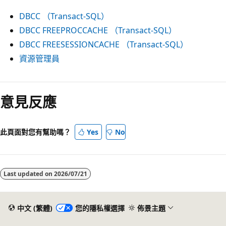
DBCC （Transact-SQL）
DBCC FREEPROCCACHE （Transact-SQL）
DBCC FREESESSIONCACHE （Transact-SQL）
資源管理員
閱
讀
意見反應
模
式
此頁面對您有幫助嗎？
Yes
No
已
停
用
Last updated on
2026/07/21
中文 (繁體)
您的隱私權選擇
佈景主題