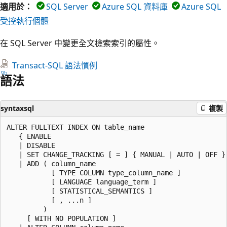
適用於：
SQL Server
Azure SQL 資料庫
Azure SQL
受控執行個體
在 SQL Server 中變更全文檢索索引的屬性。
Transact-SQL 語法慣例
語法
syntaxsql
複製
ALTER FULLTEXT INDEX ON table_name

   { ENABLE

   | DISABLE

   | SET CHANGE_TRACKING [ = ] { MANUAL | AUTO | OFF }

   | ADD ( column_name

           [ TYPE COLUMN type_column_name ]

           [ LANGUAGE language_term ]

           [ STATISTICAL_SEMANTICS ]

           [ , ...n ]

         )

     [ WITH NO POPULATION ]
