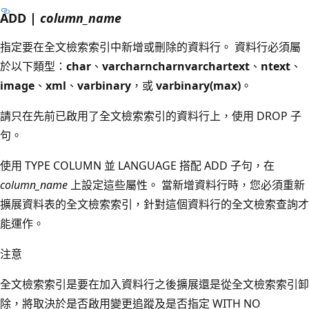
ADD |
column_name
指定要在全文檢索索引中新增或刪除的資料行。 資料行必須屬
於以下類型：
char
、
varchar
nchar
nvarchar
text
、
ntext
、
image
、
xml
、
varbinary
，或
varbinary(max)
。
請只在先前已啟用了全文檢索索引的資料行上，使用 DROP 子
句。
使用 TYPE COLUMN 並 LANGUAGE 搭配 ADD 子句，在
column_name
上設定這些屬性。 當新增資料行時，您必須重新
擴展資料表的全文檢索索引，針對這個資料行的全文檢索查詢才
能運作。
注意
全文檢索索引是要在加入資料行之後擴展還是從全文檢索索引卸
除，將取決於是否啟用變更追蹤及是否指定 WITH NO