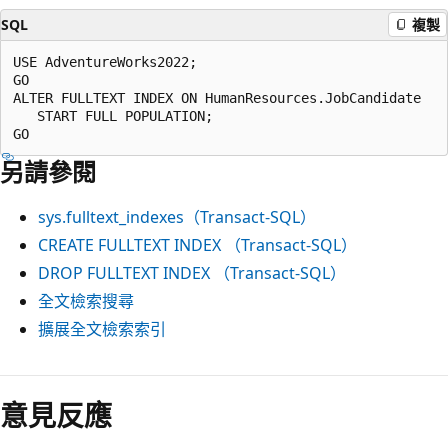
SQL
複製
USE AdventureWorks2022;

GO

ALTER FULLTEXT INDEX ON HumanResources.JobCandidate

   START FULL POPULATION;

另請參閱
sys.fulltext_indexes（Transact-SQL）
CREATE FULLTEXT INDEX （Transact-SQL）
DROP FULLTEXT INDEX （Transact-SQL）
全文檢索搜尋
擴展全文檢索索引
意見反應