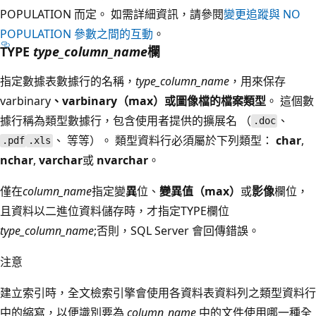
POPULATION 而定。 如需詳細資訊，請參閱
變更追蹤與 NO
POPULATION 參數之間的互動
。
TYPE
type_column_name
欄
指定數據表數據行的名稱，
type_column_name
，用來保存
varbinary
、
varbinary（max）
或
圖像
檔的檔案類型
。 這個數
據行稱為類型數據行，包含使用者提供的擴展名 （
、
.doc
、 等等）。 類型資料行必須屬於下列類型：
char
,
.pdf
.xls
nchar
,
varchar
或
nvarchar
。
僅在
column_name
指定變
異
位、
變異值（max）
或
影像
欄位，
且資料以二進位資料儲存時，才指定TYPE欄位
type_column_name
;否則，SQL Server 會回傳錯誤。
注意
建立索引時，全文檢索引擎會使用各資料表資料列之類型資料行
中的縮寫，以便識別要為
column_name
中的文件使用哪一種全