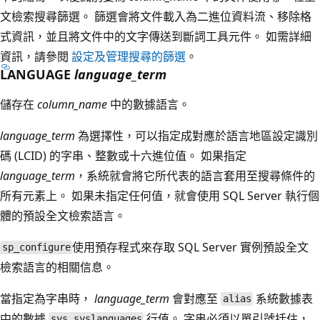
文檢索搜尋篩選。 篩選會將文件載入為二進位資料流、移除格
式資訊，並且將文件中的文字傳送到斷詞工具元件。 如需詳細
資訊，請參閱
設定及管理搜尋的篩選
。
LANGUAGE
language_term
儲存在
column_name
中的數據語言。
language_term
為選擇性，可以指定成對應於語言地區設定識別
碼 (LCID) 的字串、整數或十六進位值。 如果指定
language_term
，系統就會將它所代表的語言套用至搜尋條件的
所有元素上。 如果未指定任何值，就會使用 SQL Server 執行個
體的預設全文檢索語言。
使用預存程式來存取 SQL Server 實例預設全文
sp_configure
檢索語言的相關信息。
當指定為字串時，
language_term
會對應至
系統數據表
alias
中的數據
行值。 字串必須以單引號括住，
sys.syslanguages