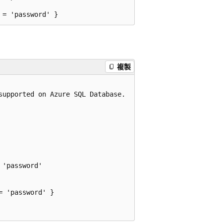
複製
upported on Azure SQL Database.

'password'

 'password' }
