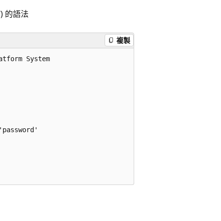
DW) 的語法
複製
tform System

password'
