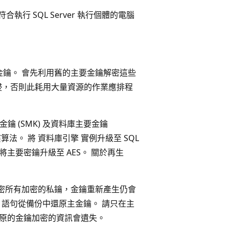
合執行 SQL Server 執行個體的電腦
有金鑰。 會先利用舊的主要金鑰解密這些
侵，否則此耗用大量資源的作業應排程
務主要金鑰 (SMK) 及資料庫主要金鑰
演算法。 將 資料庫引擎 實例升級至 SQL
，才能將主要密鑰升級至 AES。 關於再生
解密所有加密的私鑰，金鑰重新產生仍會
語句從備份中還原主金鑰。 請只在主
法復原的金鑰加密的資訊會遺失。