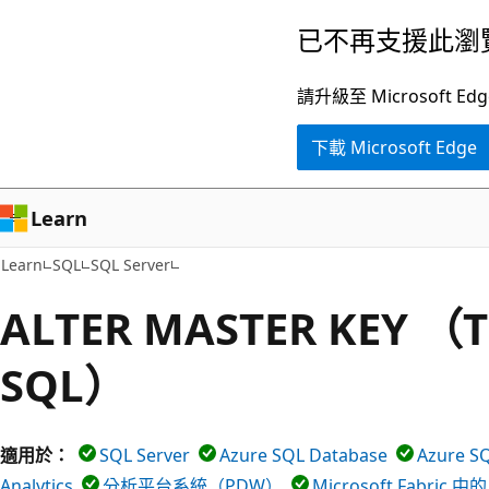
跳
已不再支援此瀏
到
主
請升級至 Microsof
要
下載 Microsoft Edge
內
容
Learn
Learn
SQL
SQL Server
ALTER MASTER KEY （T
SQL）
適用於：
SQL Server
Azure SQL Database
Azure
Analytics
分析平台系統（PDW）
Microsoft Fabric 