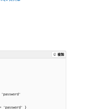
複製
'password'

 'password' }
