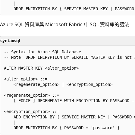
    |

Azure SQL 資料庫與 Microsoft Fabric 中 SQL 資料庫的語法
syntaxsql
-- Syntax for Azure SQL Database

-- Note: DROP ENCRYPTION BY SERVICE MASTER KEY is not s
ALTER MASTER KEY <alter_option>

<alter_option> ::=

    <regenerate_option> | <encryption_option>

<regenerate_option> ::=

    [ FORCE ] REGENERATE WITH ENCRYPTION BY PASSWORD = 
<encryption_option> ::=

    ADD ENCRYPTION BY { SERVICE MASTER KEY | PASSWORD =
    |
