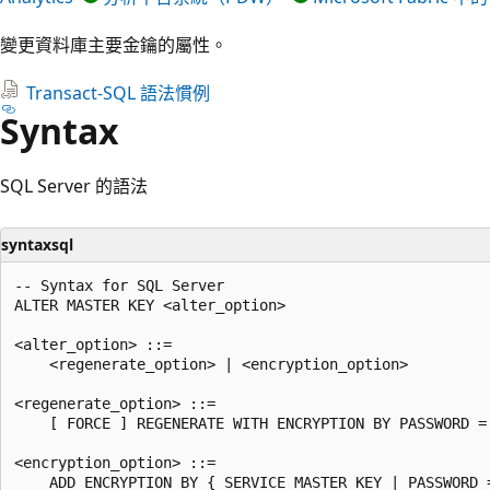
變更資料庫主要金鑰的屬性。
Transact-SQL 語法慣例
Syntax
SQL Server 的語法
syntaxsql
-- Syntax for SQL Server

ALTER MASTER KEY <alter_option>

<alter_option> ::=

    <regenerate_option> | <encryption_option>

<regenerate_option> ::=

    [ FORCE ] REGENERATE WITH ENCRYPTION BY PASSWORD = 
<encryption_option> ::=

    ADD ENCRYPTION BY { SERVICE MASTER KEY | PASSWORD =