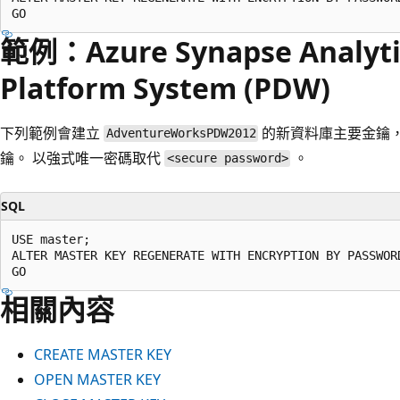
範例：Azure Synapse Analytic
Platform System (PDW)
下列範例會建立
的新資料庫主要金鑰
AdventureWorksPDW2012
鑰。 以強式唯一密碼取代
。
<secure password>
SQL
USE master;

ALTER MASTER KEY REGENERATE WITH ENCRYPTION BY PASSWORD
相關內容
CREATE MASTER KEY
OPEN MASTER KEY