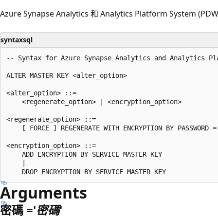
Azure Synapse Analytics 和 Analytics Platform System (P
syntaxsql
-- Syntax for Azure Synapse Analytics and Analytics Pla
ALTER MASTER KEY <alter_option>

<alter_option> ::=

    <regenerate_option> | <encryption_option>

<regenerate_option> ::=

    [ FORCE ] REGENERATE WITH ENCRYPTION BY PASSWORD ='
<encryption_option> ::=

    ADD ENCRYPTION BY SERVICE MASTER KEY

    |

Arguments
密碼 ='
密碼
'