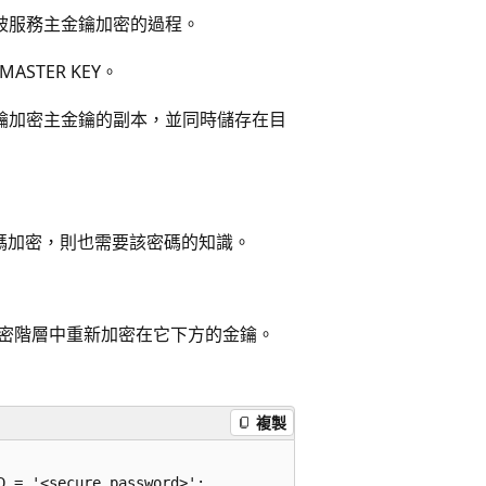
主金鑰被服務主金鑰加密的過程。
 MASTER KEY。
使用服務主金鑰加密主金鑰的副本，並同時儲存在目
密碼加密，則也需要該密碼的知識。
密階層中重新加密在它下方的金鑰。
複製
 = '<secure password>';
