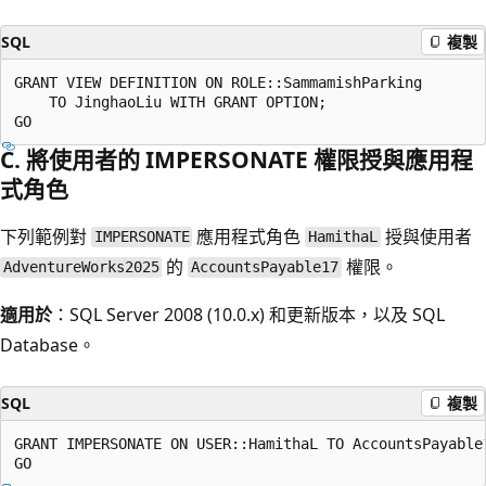
SQL
複製
GRANT VIEW DEFINITION ON ROLE::SammamishParking   

    TO JinghaoLiu WITH GRANT OPTION;  

C. 將使用者的 IMPERSONATE 權限授與應用程
式角色
下列範例對
應用程式角色
授與使用者
IMPERSONATE
HamithaL
的
權限。
AdventureWorks2025
AccountsPayable17
適用於
：SQL Server 2008 (10.0.x) 和更新版本，以及 SQL
Database。
SQL
複製
GRANT IMPERSONATE ON USER::HamithaL TO AccountsPayable1