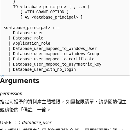
    }  

    TO <database_principal> [ ,...n ]  

       [ WITH GRANT OPTION ]  

       [ AS <database_principal> ]  

<database_principal> ::=  

    Database_user   

  | Database_role   

  | Application_role   

  | Database_user_mapped_to_Windows_User   

  | Database_user_mapped_to_Windows_Group   

  | Database_user_mapped_to_certificate   

  | Database_user_mapped_to_asymmetric_key   

Arguments
permission
指定可授予的資料庫主體權限。 如需權限清單，請參閱這個主
題稍後的「備註」一節。
USER ：：
database_user