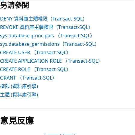
另請參閱
DENY 資料庫主體權限（Transact-SQL）
REVOKE 資料庫主體權限（Transact-SQL）
sys.database_principals （Transact-SQL）
sys.database_permissions（Transact-SQL）
CREATE USER （Transact-SQL）
CREATE APPLICATION ROLE （Transact-SQL）
CREATE ROLE （Transact-SQL）
GRANT （Transact-SQL）
權限 (資料庫引擎)
主體 (資料庫引擎)
意見反應