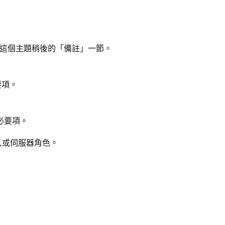
請參閱這個主題稍後的「備註」一節。
要項。
是必要項。
r 登入或伺服器角色。