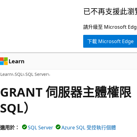
跳
已不再支援此瀏
到
主
請升級至 Microsof
要
下載 Microsoft Edge
內
容
Learn
Learn
SQL
SQL Server
GRANT 伺服器主體權限（T
SQL）
適用於：
SQL Server
Azure SQL 受控執行個體