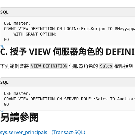
SQL
USE master;  

GRANT VIEW DEFINITION ON LOGIN::EricKurjan TO RMeyyappa
    WITH GRANT OPTION;  

C. 授予 VIEW 伺服器角色的 DEFIN
下列範例會將
伺服器角色的
權限授與
VIEW DEFINITION
Sales
SQL
USE master;  

GRANT VIEW DEFINITION ON SERVER ROLE::Sales TO Auditors
另請參閱
sys.server_principals （Transact-SQL）