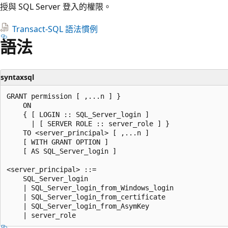
授與 SQL Server 登入的權限。
Transact-SQL 語法慣例
語法
syntaxsql
GRANT permission [ ,...n ] }   

    ON   

    { [ LOGIN :: SQL_Server_login ]  

      | [ SERVER ROLE :: server_role ] }   

    TO <server_principal> [ ,...n ]  

    [ WITH GRANT OPTION ]  

    [ AS SQL_Server_login ]   

<server_principal> ::=   

    SQL_Server_login  

    | SQL_Server_login_from_Windows_login   

    | SQL_Server_login_from_certificate   

    | SQL_Server_login_from_AsymKey   
