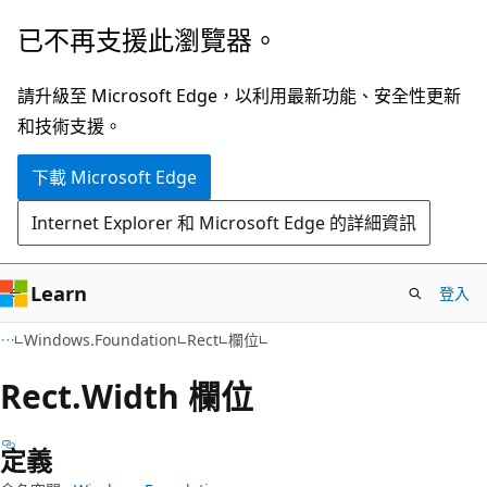
跳
跳
已不再支援此瀏覽器。
到
至
主
頁
請升級至 Microsoft Edge，以利用最新功能、安全性更新
要
面
和技術支援。
內
內
下載 Microsoft Edge
容
導
覽
Internet Explorer 和 Microsoft Edge 的詳細資訊
Learn
登入
C#
Windows.Foundation
Rect
欄位
Rect.
Width 欄位
定義