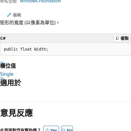
命名空間:
Windows.Foundation
編輯
矩形的寬度 (以像素為單位)。
C#
複製
public float Width;
欄位值
Single
適用於
閱
讀
意見反應
模
式
已
此頁面對您有幫助嗎？
Yes
No