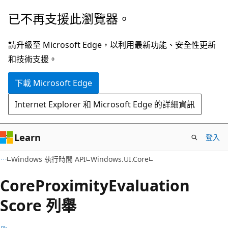
跳
跳
已不再支援此瀏覽器。
到
至
主
頁
請升級至 Microsoft Edge，以利用最新功能、安全性更新
要
面
和技術支援。
內
內
下載 Microsoft Edge
容
導
覽
Internet Explorer 和 Microsoft Edge 的詳細資訊
Learn
登入
C#
Windows 執行時間 API
Windows.UI.Core
Core
Proximity
Evaluation
Score 列舉