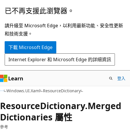
跳
跳
已不再支援此瀏覽器。
到
至
主
頁
請升級至 Microsoft Edge，以利用最新功能、安全性更新
要
面
和技術支援。
內
內
下載 Microsoft Edge
容
導
覽
Internet Explorer 和 Microsoft Edge 的詳細資訊
Learn
登入
C#
Windows.UI.Xaml
ResourceDictionary
Resource
Dictionary.
Merged
Dictionaries 屬性
參考