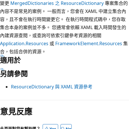
變更
MergedDictionaries 之 ResourceDictionary
專案集合的
內容不是常見的案例。 一般而言，您會在 XAML 中建立集合內
容，且不會在執行時間變更它。 在執行時間程式碼中，您存取
集合本身的案例並不多。 您通常會依賴 XAML 載入時間發生的
內建資源查閱，或查詢可依索引鍵參考資源的相關
Application.Resources
或
FrameworkElement.Resources
集
合，包括合併的資源。
適用於
另請參閱
ResourceDictionary 與 XAML 資源參考
閱
讀
意見反應
模
式
此頁面對您有幫助嗎？
Yes
No