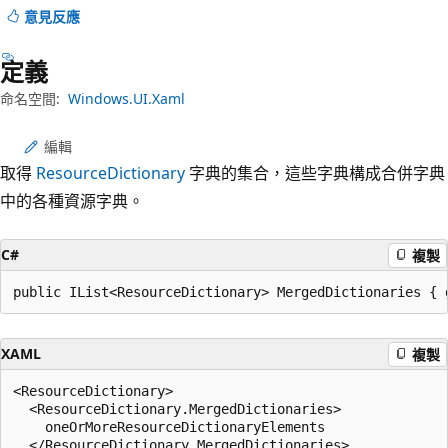
意見反應
定義
命名空間:
Windows.UI.Xaml
編輯
取得
ResourceDictionary
字典的集合，這些字典構成合併字典
中的各種資源字典。
C#
複製
public IList<ResourceDictionary> MergedDictionaries { 
XAML
複製
<ResourceDictionary>

  <ResourceDictionary.MergedDictionaries>

    oneOrMoreResourceDictionaryElements

  </ResourceDictionary.MergedDictionaries>
