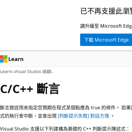
跳
已不再支援此瀏
到
主
請升級至 Microsof
要
下載 Microsoft Edge
內
容
Learn
Learn
Visual Studio
偵錯
C/C++ 斷言
斷言敘述用來指定您預期在程式某個點應為 true 的條件。 
式的執行會中斷，並會出現
[判斷提示失敗] 對話方塊
。
Visual Studio 支援以下列建構為基礎的 C++ 判斷提示陳述式：