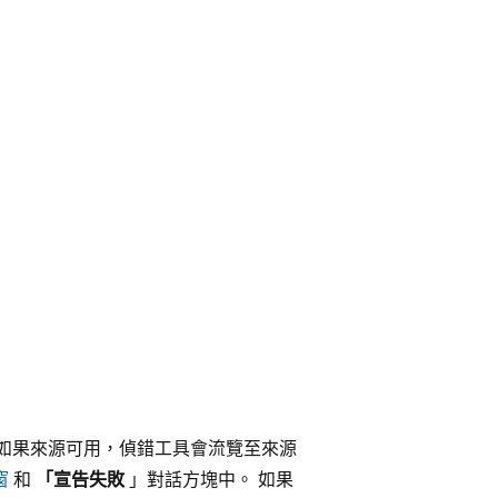
時，如果來源可用，偵錯工具會流覽至來源
窗
和
「宣告失敗
」對話方塊中。 如果