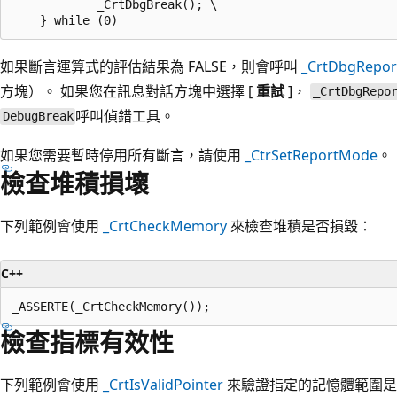
            _CrtDbgBreak(); \

如果斷言運算式的評估結果為 FALSE，則會呼叫
_CrtDbgRepor
方塊）。 如果您在訊息對話方塊中選擇 [
重試
]，
_CrtDbgRepo
呼叫偵錯工具。
DebugBreak
如果您需要暫時停用所有斷言，請使用
_CtrSetReportMode
。
檢查堆積損壞
下列範例會使用
_CrtCheckMemory
來檢查堆積是否損毀：
C++
檢查指標有效性
下列範例會使用
_CrtIsValidPointer
來驗證指定的記憶體範圍是