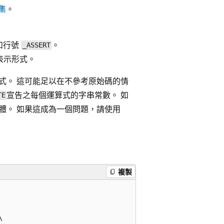
集
。
和行號
。
_ASSERT
表示形式。
達式。 這可能足以在不參考原始碼的情
宣告之每個運算式的字串常數。 如
TE
體。 如果這成為一個問題，請使用
複製

