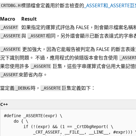
標頭檔會定義用於斷言檢查的
_ASSERT
和
_ASSERTE
巨
CRTDBG.H
Macro
Result
如果指定的運算式評估為 FALSE，則會顯示檔案名稱
_ASSERT
與
相同，另外還會顯示已斷言表達式的字串
_ASSERTE
_ASSERT
更加強大，因為它能報告被判定為 FALSE 的斷言表
_ASSERTE
況下識別問題。 不過，應用程式的偵錯版本會包含使用
_ASSER
果您使用許多
巨集，這些字串運算式會佔用大量記憶
_ASSERTE
來節省內存。
_ASSERT
當定義
時，
巨集定義如下：
_DEBUG
_ASSERTE
C++
#define _ASSERTE(expr) \

    do { \

        if (!(expr) && (1 == _CrtDbgReport( \

            _CRT_ASSERT, __FILE__, __LINE__, #expr))) \