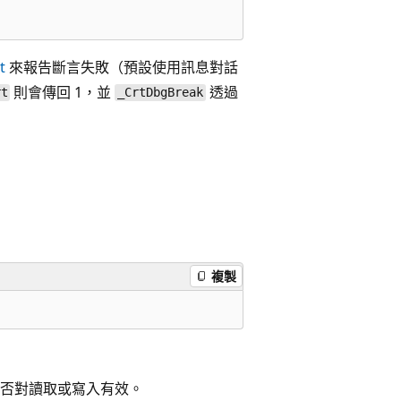
t
來報告斷言失敗（預設使用訊息對話
則會傳回 1，並
透過
rt
_CrtDbgBreak
複製
否對讀取或寫入有效。