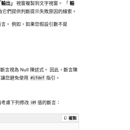
「輸出」
視窗複製到文字視窗。 「
輸
為它們提供判斷提示失敗原因的線索。
斷言。 例如，如果您假設引數不是
言視為 Null 陳述式。 因此，斷言陳
並可讓您避免使用
指引。
#ifdef
請考慮下列修改
值的斷言：
nM
複製