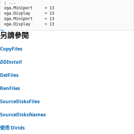
; ...

vga.Miniport     = 13

vga.Display      = 13

xga.Miniport     = 13

另請參閱
CopyFiles
DDInstall
DelFiles
RenFiles
SourceDisksFiles
SourceDisksNames
使用 Dirids