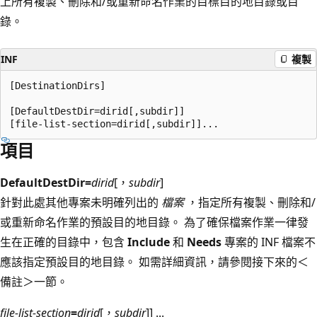
上所有複製、刪除和/或重新命名作業的目標目的地目錄或目
錄。
INF
複製
[DestinationDirs]

[DefaultDestDir=dirid[,subdir]] 

項目
DefaultDestDir=
dirid
[，
subdir
]
針對此處其他專案未明確列出的
檔案
，指定所有複製、刪除和/
或重新命名作業的預設目的地目錄。 為了確保檔案作業一律發
生在正確的目錄中，包含
Include
和
Needs
專案的 INF 檔案不
應該指定預設目的地目錄。 如需詳細資訊，請參閱接下來的＜
備註＞一節。
file-list-section
=
dirid
[，
subdir
]] ...