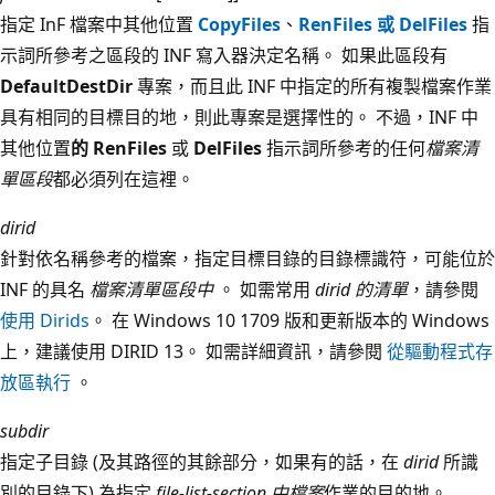
指定 InF 檔案中其他位置
CopyFiles
、
RenFiles 或 DelFiles
指
示詞所參考之區段的
INF 寫入器決定名稱。 如果此區段有
DefaultDestDir
專案，而且此 INF 中指定的所有複製檔案作業
具有相同的目標目的地，則此專案是選擇性的。 不過，INF 中
其他位置
的 RenFiles
或
DelFiles
指示詞所參考的任何
檔案清
單區段
都必須列在這裡。
dirid
針對依名稱參考的檔案，指定目標目錄的目錄標識符，可能位於
INF 的具名
檔案清單區段中
。 如需常用
dirid 的清單
，請參閱
使用 Dirids
。 在 Windows 10 1709 版和更新版本的 Windows
上，建議使用 DIRID 13。 如需詳細資訊，請參閱
從驅動程式存
放區執行
。
subdir
指定子目錄 (及其路徑的其餘部分，如果有的話，在
dirid
所識
別的目錄下) 為指定
file-list-section 中檔案
作業的目的地。