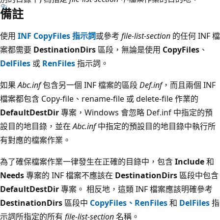
備註
使用
INF CopyFiles 指示詞
或參考
file-list-section
的任何 INF 檔
案都需要
DestinationDirs
區段，無論是使用
CopyFiles
、
DelFiles
或
RenFiles
指示詞。
如果
Abc.inf
包含另一個 INF 檔案的區段
Def.inf
，而且兩個 INF
檔案都包含 Copy-file、rename-file 或 delete-file 作業的
DefaultDestDir
專案，Windows 會忽略 Def.inf 中指定的預
設目的地目錄，並在
Abc.inf
中指定的預設目的地目錄中執行所
有對應的檔案作業。
為了確保檔案作業一律發生在正確的目錄中，包含
Include
和
Needs
專案的 INF 檔案不應該在
DestinationDirs
區段中包含
DefaultDestDir
專案。 相反地，這類 INF 檔案應該明確參考
DestinationDirs
區段中
CopyFiles、RenFiles
和
DelFiles
指
示
詞所指定的所有
file-list-section
名稱。