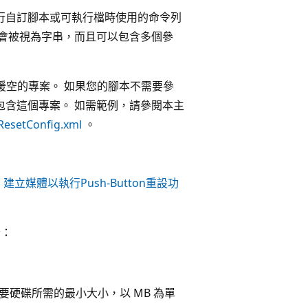
行自訂腳本或可執行檔時使用的命令列
值會被視為字串，而且可以包含多個參
援空的專案。 如果您的腳本不需要參
包含這個專案。 如需範例，請參閱本主
esetConfig.xml
。
閱
建立媒體以執行Push-Button重設功
素：
要硬碟所需的最小大小，以 MB 為單