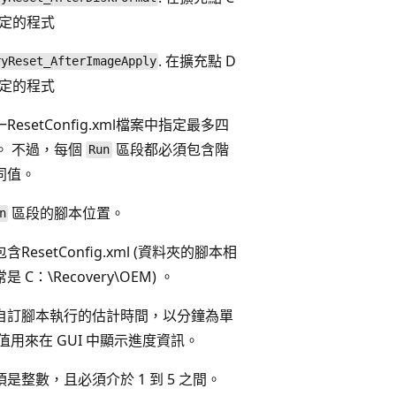
定的程式
. 在擴充點 D
ryReset_AfterImageApply
定的程式
esetConfig.xml檔案中指定最多四
。 不過，每個
區段都必須包含階
Run
同值。
區段的腳本位置。
n
ResetConfig.xml (資料夾的腳本相
C：\Recovery\OEM) 。
自訂腳本執行的估計時間，以分鐘為單
值用來在 GUI 中顯示進度資訊。
是整數，且必須介於 1 到 5 之間。