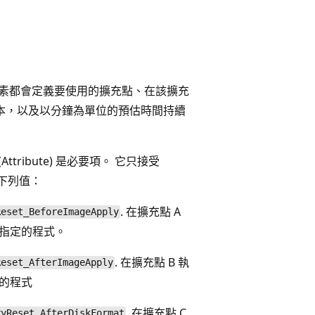
素都會定義要使用的擴充點、在該擴充
本，以及以分鐘為單位的預估時間持續
(Attribute) 是必要項。 它只接受
下列值：
. 在擴充點 A
Reset_BeforeImageApply
指定的程式。
. 在擴充點 B 執
Reset_AfterImageApply
的程式
. 在擴充點 C
ryReset_AfterDiskFormat