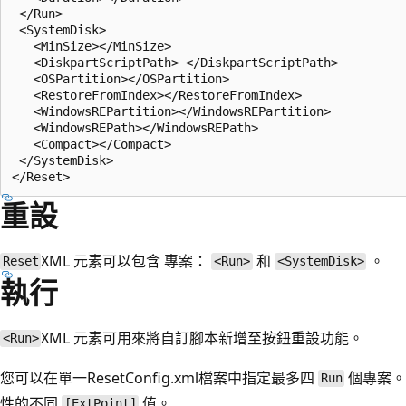
 </Run>

 <SystemDisk>

   <MinSize></MinSize>

   <DiskpartScriptPath> </DiskpartScriptPath>

   <OSPartition></OSPartition>

   <RestoreFromIndex></RestoreFromIndex>

   <WindowsREPartition></WindowsREPartition>

   <WindowsREPath></WindowsREPath>

   <Compact></Compact>

 </SystemDisk>

重設
XML 元素可以包含 專案：
和
。
Reset
<Run>
<SystemDisk>
執行
XML 元素可用來將自訂腳本新增至按鈕重設功能。
<Run>
您可以在單一ResetConfig.xml檔案中指定最多四
個專案。
Run
性的不同
值。
[ExtPoint]