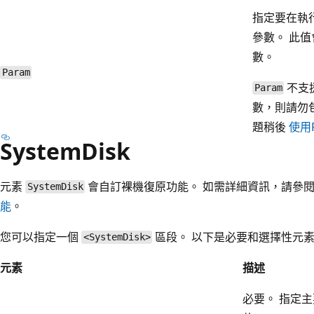
指定要在執
參數。 此
數。
Param
不支
Param
數，則請勿
題稍後
使用R
SystemDisk
元素
會自訂裸機復原功能。 如需詳細資訊，請參
SystemDisk
能
。
您可以指定一個
區段。 以下是必要和選擇性元
<SystemDisk>
元素
描述
必要。 指定主