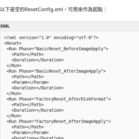
以下是空的ResetConfig.xml，可用來作為起點：
XML
<?xml version="1.0" encoding="utf-8"?>

<Reset>

 <Run Phase="BasicReset_BeforeImageApply">

   <Path></Path>

   <Duration></Duration>

 </Run>

 <Run Phase="BasicReset_AfterImageApply">

   <Path></Path>

   <Param></Param>

   <Duration></Duration>

 </Run>

 <Run Phase="FactoryReset_AfterDiskFormat">

   <Path></Path>

   <Duration></Duration>

 </Run>

 <Run Phase="FactoryReset_AfterImageApply">

   <Path></Path>

   <Param></Param>

   <Duration></Duration>
