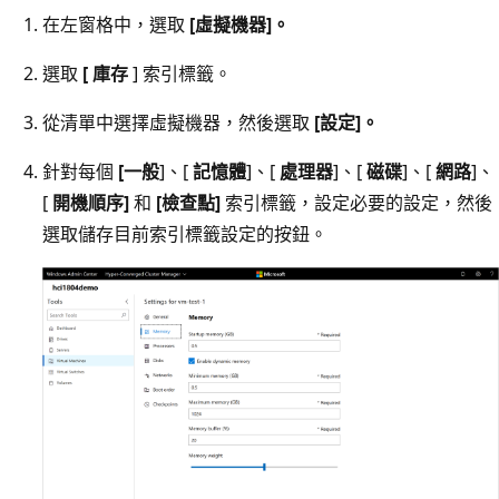
在左窗格中，選取
[虛擬機器]。
選取
[ 庫存
] 索引標籤。
從清單中選擇虛擬機器，然後選取
[設定]。
針對每個
[一般
]、[
記憶體
]、[
處理器
]、[
磁碟
]、[
網路
]、
[
開機順序]
和
[檢查點]
索引標籤，設定必要的設定，然後
選取儲存目前索引標籤設定的按鈕。