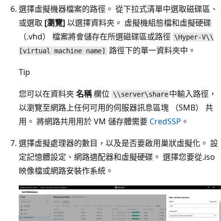
選擇虛擬機器檔案的路徑。 從下拉式清單中選取磁碟區、
或選取
[瀏覽]
以選擇資料夾。 虛擬機組態檔和虛擬硬碟
（.vhd） 檔案將會儲存在所選磁碟區或路徑
\Hyper-V\\
路徑下的單一資料夾中。
[virtual machine name]
Tip
您可以在資料夾
名稱
欄位
中輸入路徑，
\\server\share
以瀏覽至網路上任何可用的伺服器訊息區塊 （SMB） 共
用。 將網路共用用於 VM 儲存體需要
CredSSP
。
選擇虛擬處理器的數目，以及是否要啟用巢狀虛擬化。 設
定記憶體設定、網路適配器和虛擬硬碟。 選擇您要從.iso
映像檔或網路安裝作系統。