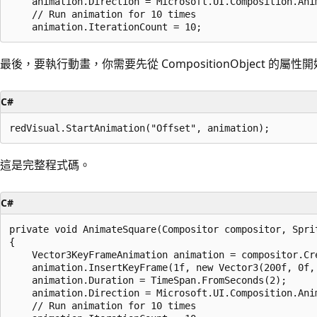
    animation.Direction = Microsoft.UI.Composition.Anim
    // Run animation for 10 times

最後，要執行動畫，你需要先從 CompositionObject 的屬性
C#
這是完整程式碼。
C#
private void AnimateSquare(Compositor compositor, Sprit
{ 

    Vector3KeyFrameAnimation animation = compositor.Cre
    animation.InsertKeyFrame(1f, new Vector3(200f, 0f, 
    animation.Duration = TimeSpan.FromSeconds(2);

    animation.Direction = Microsoft.UI.Composition.Anim
    // Run animation for 10 times
