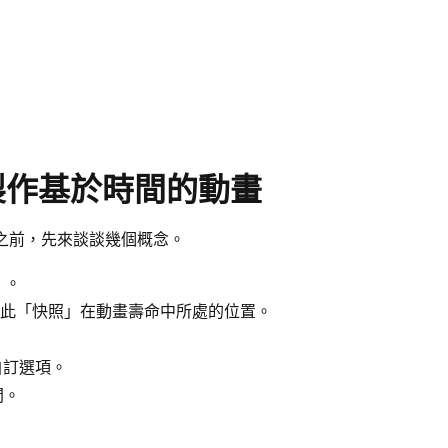
ns 製作基於時間的動畫
礎動畫之前，先來談談幾個概念。
」。
表示此「快照」在動畫壽命中所處的位置。
的自訂選項。
間。