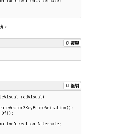
ationDirection.Alternate;

開始。
複製
複製
eVisual redVisual)

ateVector3KeyFrameAnimation();

0f));

ationDirection.Alternate;
