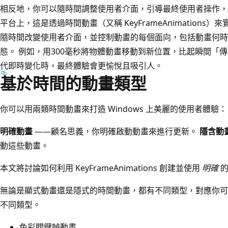
相反地，你可以隨時間調整使用者介面，引導最終使用者操作，或通
平台上，這是透過時間動畫（又稱 KeyFrameAnimations）來實現的
隨時間改變使用者介面，並控制動畫的每個面向，包括動畫何時
態。 例如，用300毫秒將物體動畫移動到新位置，比起瞬間「
代即時變化時，最終體驗會更愉悅且吸引人。
基於時間的動畫類型
你可以用兩類時間動畫來打造 Windows 上美麗的使用者體驗：
明確動畫
——顧名思義，你明確啟動動畫來進行更新。
隱含動
動這些動畫。
本文將討論如何利用 KeyFrameAnimations 創建並使用
明確
的
無論是顯式動畫還是隱式的時間動畫，都有不同類型，對應你可動畫化的 C
不同類型。
色彩關鍵幀動畫