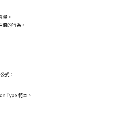
數量。
動畫屬性值的行為。
本公式：
n Type 範本。