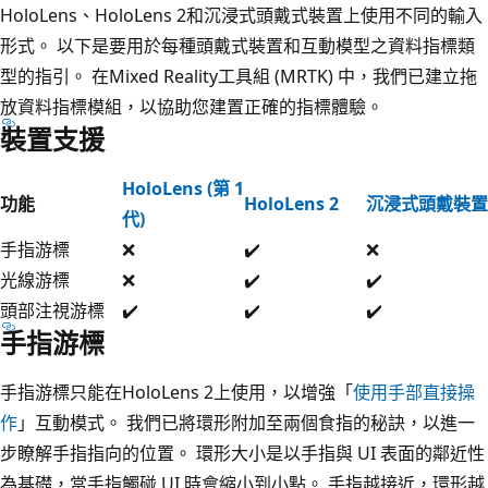
HoloLens、HoloLens 2和沉浸式頭戴式裝置上使用不同的輸入
形式。 以下是要用於每種頭戴式裝置和互動模型之資料指標類
型的指引。 在Mixed Reality工具組 (MRTK) 中，我們已建立拖
放資料指標模組，以協助您建置正確的指標體驗。
裝置支援
HoloLens (第 1
功能
HoloLens 2
沉浸式頭戴裝置
代)
手指游標
❌
✔️
❌
光線游標
❌
✔️
✔️
頭部注視游標
✔️
✔️
✔️
手指游標
手指游標只能在HoloLens 2上使用，以增強「
使用手部直接操
作
」互動模式。 我們已將環形附加至兩個食指的秘訣，以進一
步瞭解手指指向的位置。 環形大小是以手指與 UI 表面的鄰近性
為基礎，當手指觸碰 UI 時會縮小到小點。 手指越接近，環形越