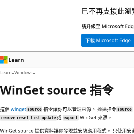
跳
已不再支援此瀏
到
主
請升級至 Microsof
要
下載 Microsoft Edge
內
容
Learn
Learn
Windows
WinGet source 指令
這個
winget
指令讓你可以管理來源。 透過指令
source
source
或
WinGet 來源。
remove
reset
list
update
export
WinGet source 提供資料讓你發現並安裝應用程式。 只使