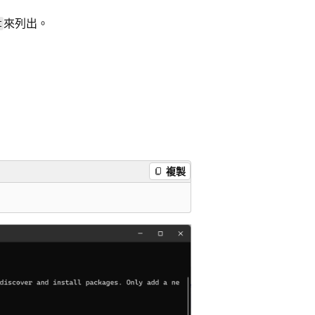
來列出。
t
複製