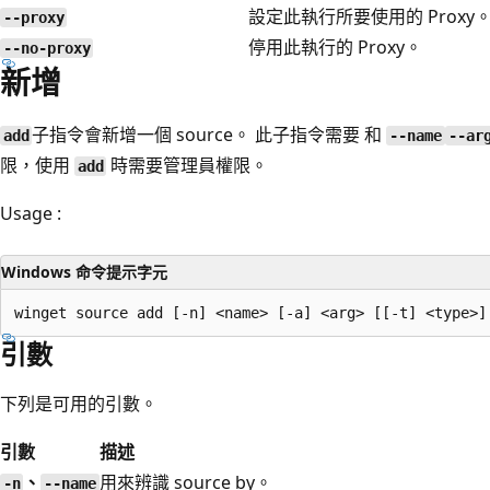
設定此執行所要使用的 Proxy
--proxy
停用此執行的 Proxy。
--no-proxy
新增
子指令會新增一個 source。 此子指令需要 和
add
--name
--ar
限，使用
時需要管理員權限。
add
Usage :
Windows 命令提示字元
引數
下列是可用的引數。
引數
描述
、
用來辨識 source by。
-n
--name