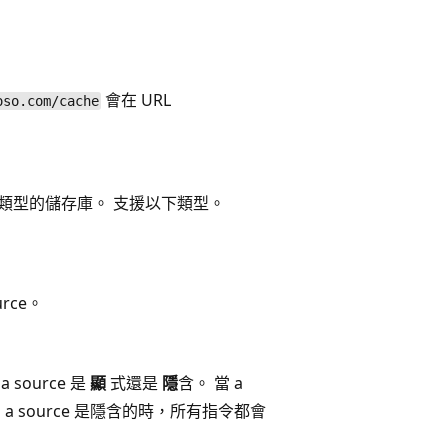
。
會在 URL
oso.com/cache
類型的儲存庫。 支援以下類型。
urce。
source 是
顯
式還是
隱
含。 當 a
當 a source 是隱含的時，所有指令都會