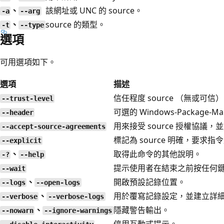
、
該網址或 UNC 的 source。
-a
--arg
、
source 的類型。
-t
--type
選項
可用選項如下。
選項
描述
信任程度 source （無或可信
--trust-level
可選的 Windows-Package-Man
--header
用來接受 source 授權協議
--accept-source-agreements
標記為 source 明確，要求
--explicit
、
取得此命令的其他說明。
-?
--help
提示使用者在結束之前按任何
--wait
、
開啟預設記錄位置。
--logs
--open-logs
、
用於覆寫記錄設定，並建立詳
--verbose
--verbose-logs
、
隱藏警告輸出。
--nowarn
--ignore-warnings