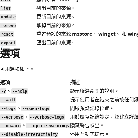
列出目前的來源。
list
更新目前的來源。
update
拿掉目前的來源。
remove
重置預設的來源
msstore
、
winget
、 和
win
reset
匯出目前的來源。
export
選項
可用選項如下。
選項
描述
、
顯示所選命令的說明。
-?
--help
提示使用者在結束之前按任何
--wait
、
開啟預設記錄位置。
--logs
--open-logs
、
用於覆寫記錄設定，並建立詳
--verbose
--verbose-logs
、
隱藏警告輸出。
--nowarn
--ignore-warnings
停用互動式提示。
--disable-interactivity